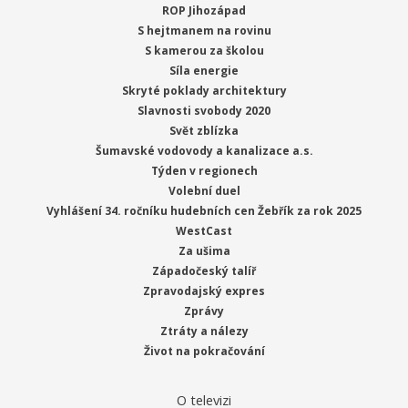
ROP Jihozápad
S hejtmanem na rovinu
S kamerou za školou
Síla energie
Skryté poklady architektury
Slavnosti svobody 2020
Svět zblízka
Šumavské vodovody a kanalizace a.s.
Týden v regionech
Volební duel
Vyhlášení 34. ročníku hudebních cen Žebřík za rok 2025
WestCast
Za ušima
Západočeský talíř
Zpravodajský expres
Zprávy
Ztráty a nálezy
Život na pokračování
O televizi