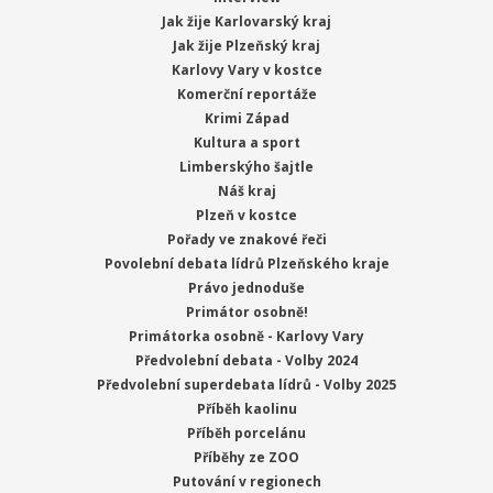
Jak žije Karlovarský kraj
Jak žije Plzeňský kraj
Karlovy Vary v kostce
Komerční reportáže
Krimi Západ
Kultura a sport
Limberskýho šajtle
Náš kraj
Plzeň v kostce
Pořady ve znakové řeči
Povolební debata lídrů Plzeňského kraje
Právo jednoduše
Primátor osobně!
Primátorka osobně - Karlovy Vary
Předvolební debata - Volby 2024
Předvolební superdebata lídrů - Volby 2025
Příběh kaolinu
Příběh porcelánu
Příběhy ze ZOO
Putování v regionech