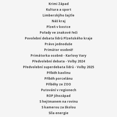
Krimi Západ
Kultura a sport
Limberskýho šajtle
Náš kraj
Plzeň v kostce
Pořady ve znakové řeči
Povolební debata lídrů Plzeňského kraje
Právo jednoduše
Primátor osobně!
Primátorka osobně - Karlovy Vary
Předvolební debata - Volby 2024
Předvolební superdebata lídrů - Volby 2025
Příběh kaolinu
Příběh porcelánu
Příběhy ze ZOO
Putování v regionech
ROP Jihozápad
S hejtmanem na rovinu
S kamerou za školou
Síla energie