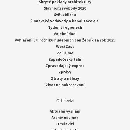
Skryté poklady architektury
Slavnosti svobody 2020
Svět zblízka
Šumavské vodovody a kanalizace a.s.
Týden v regionech
Volební duel
Vyhlášení 34. ročníku hudebních cen Žebřík za rok 2025
WestCast
Za ušima
Západočeský talíř
Zpravodajský expres
Zprávy
Ztráty a nálezy
Život na pokračování
O televizi
Aktuální vysílání
Archiv novinek
O televizi