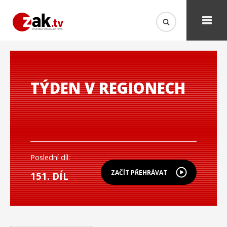
TÝDEN V REGIONECH
Poslední díl:
ZAČÍT PŘEHRÁVAT
151. DÍL