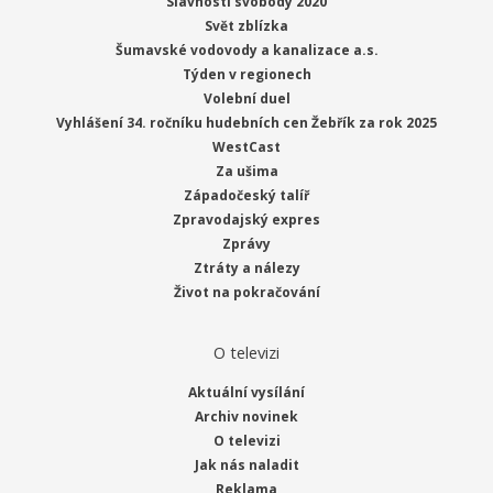
Slavnosti svobody 2020
Svět zblízka
Šumavské vodovody a kanalizace a.s.
Týden v regionech
Volební duel
Vyhlášení 34. ročníku hudebních cen Žebřík za rok 2025
WestCast
Za ušima
Západočeský talíř
Zpravodajský expres
Zprávy
Ztráty a nálezy
Život na pokračování
O televizi
Aktuální vysílání
Archiv novinek
O televizi
Jak nás naladit
Reklama