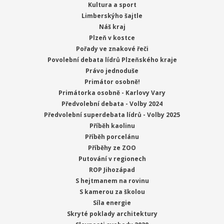
Kultura a sport
Limberskýho šajtle
Náš kraj
Plzeň v kostce
Pořady ve znakové řeči
Povolební debata lídrů Plzeňského kraje
Právo jednoduše
Primátor osobně!
Primátorka osobně - Karlovy Vary
Předvolební debata - Volby 2024
Předvolební superdebata lídrů - Volby 2025
Příběh kaolinu
Příběh porcelánu
Příběhy ze ZOO
Putování v regionech
ROP Jihozápad
S hejtmanem na rovinu
S kamerou za školou
Síla energie
Skryté poklady architektury