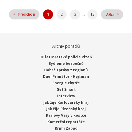
...
Předchozí
1
2
3
13
Další
Archiv pořadů
30 let Městské policie Plzeň
Bydleme bezpečně
Dobré zprávy z regionů
Duel Primátor - Hejtman
Energie chytře
Get Smart
Interview
Jak žije Karlovarský kraj
Jak žije Plzeňský kraj
Karlovy Vary v kostce
Komerční reportáže
Krimi Západ