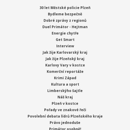
30 let Městské policie Plzeň
Bydleme bezpečně
Dobré zprávy z regionů
Duel Primátor - Hejtman
Energie chytře
Get Smart
Interview
Jak žije Karlovarský kraj
Jak žije Plzeňský kraj
Karlovy Vary v kostce
Komerční reportáže
Krimi Západ
Kultura a sport
Limberskýho šajtle
Náš kraj
Plzeň v kostce
Pořady ve znakové řeči
Povolební debata lídrů Plzeňského kraje
Právo jednoduše
Primátor osobně!