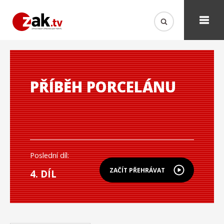
PŘÍBĚH PORCELÁNU
Poslední díl:
ZAČÍT PŘEHRÁVAT
4. DÍL