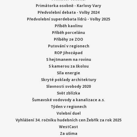
Primátorka osobně - Karlovy Vary
Předvolební debata - Volby 2024
Předvolební superdebata lídrů - Volby 2025
Příběh kaolinu
Příběh porcelánu
Příběhy ze ZOO
Putování v regionech
ROP Jihozápad
S hejtmanem na rovinu
S kamerou za školou
Síla energie
Skryté poklady architektury
Slavnosti svobody 2020
Svět zblízka
Šumavské vodovody a kanalizace a.s.
Týden v regionech
Volební duel
Vyhlášení 34. ročníku hudebních cen Žebřík za rok 2025
WestCast
Za ušima