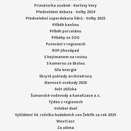
Primátorka osobně - Karlovy Vary
Předvolební debata - Volby 2024
Předvolební superdebata lídrů - Volby 2025
Příběh kaolinu
Příběh porcelánu
Příběhy ze ZOO
Putování v regionech
ROP Jihozápad
S hejtmanem na rovinu
S kamerou za školou
Síla energie
Skryté poklady architektury
Slavnosti svobody 2020
Svět zblízka
Šumavské vodovody a kanalizace a.s.
Týden v regionech
Volební duel
Vyhlášení 34. ročníku hudebních cen Žebřík za rok 2025
WestCast
Za ušima