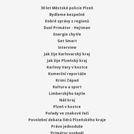
30 let Městské policie Plzeň
Bydleme bezpečně
Dobré zprávy z regionů
Duel Primátor - Hejtman
Energie chytře
Get Smart
Interview
Jak žije Karlovarský kraj
Jak žije Plzeňský kraj
Karlovy Vary v kostce
Komerční reportáže
Krimi Západ
Kultura a sport
Limberskýho šajtle
Náš kraj
Plzeň v kostce
Pořady ve znakové řeči
Povolební debata lídrů Plzeňského kraje
Právo jednoduše
Primátor osobně!