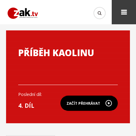
PŘÍBĚH KAOLINU
Poslední díl:
ZAČÍT PŘEHRÁVAT
4. DÍL