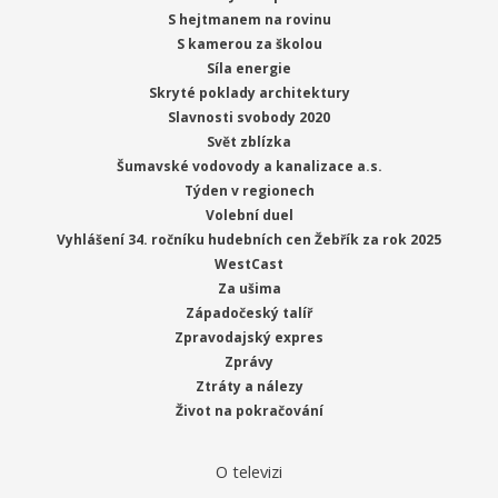
S hejtmanem na rovinu
S kamerou za školou
Síla energie
Skryté poklady architektury
Slavnosti svobody 2020
Svět zblízka
Šumavské vodovody a kanalizace a.s.
Týden v regionech
Volební duel
Vyhlášení 34. ročníku hudebních cen Žebřík za rok 2025
WestCast
Za ušima
Západočeský talíř
Zpravodajský expres
Zprávy
Ztráty a nálezy
Život na pokračování
O televizi