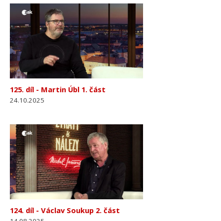
125. díl - Martin Úbl 1. část
24.10.2025
124. díl - Václav Soukup 2. část