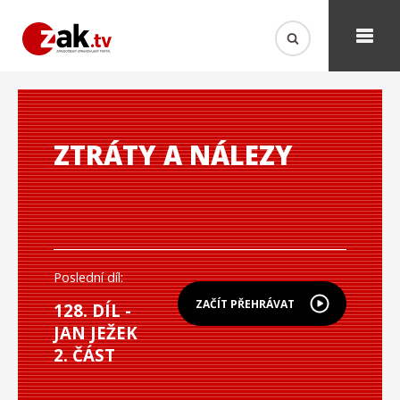
ZTRÁTY A NÁLEZY
Poslední díl:
ZAČÍT PŘEHRÁVAT
128. DÍL -
JAN JEŽEK
2. ČÁST