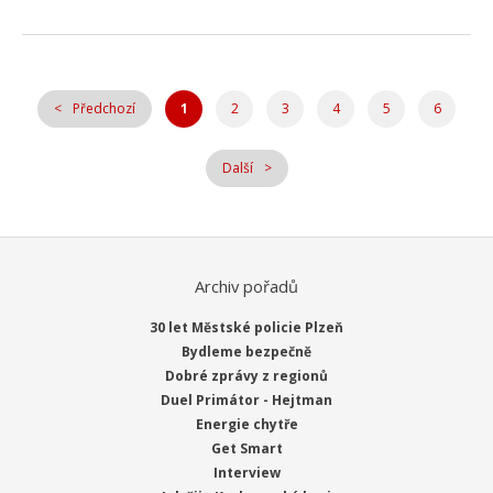
Předchozí
1
2
3
4
5
6
Další
Archiv pořadů
30 let Městské policie Plzeň
Bydleme bezpečně
Dobré zprávy z regionů
Duel Primátor - Hejtman
Energie chytře
Get Smart
Interview