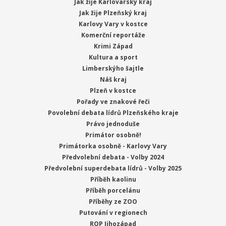
Jak žije Karlovarský kraj
Jak žije Plzeňský kraj
Karlovy Vary v kostce
Komerční reportáže
Krimi Západ
Kultura a sport
Limberskýho šajtle
Náš kraj
Plzeň v kostce
Pořady ve znakové řeči
Povolební debata lídrů Plzeňského kraje
Právo jednoduše
Primátor osobně!
Primátorka osobně - Karlovy Vary
Předvolební debata - Volby 2024
Předvolební superdebata lídrů - Volby 2025
Příběh kaolinu
Příběh porcelánu
Příběhy ze ZOO
Putování v regionech
ROP Jihozápad