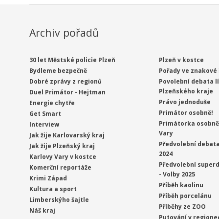
Archiv pořadů
30 let Městské policie Plzeň
Plzeň v kostce
Bydleme bezpečně
Pořady ve znakové 
Dobré zprávy z regionů
Povolební debata l
Plzeňského kraje
Duel Primátor - Hejtman
Právo jednoduše
Energie chytře
Primátor osobně!
Get Smart
Primátorka osobně 
Interview
Vary
Jak žije Karlovarský kraj
Předvolební debata
Jak žije Plzeňský kraj
2024
Karlovy Vary v kostce
Předvolební superd
Komerční reportáže
- Volby 2025
Krimi Západ
Příběh kaolinu
Kultura a sport
Příběh porcelánu
Limberskýho šajtle
Příběhy ze ZOO
Náš kraj
Putování v regione