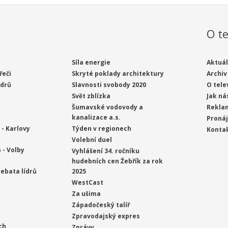
O te
Síla energie
Aktuál
řeči
Skryté poklady architektury
Archiv
ídrů
Slavnosti svobody 2020
O tele
Svět zblízka
Jak ná
Šumavské vodovody a
Rekla
kanalizace a.s.
Proná
- Karlovy
Týden v regionech
Konta
Volební duel
 - Volby
Vyhlášení 34. ročníku
hudebních cen Žebřík za rok
ebata lídrů
2025
WestCast
Za ušima
Západočeský talíř
Zpravodajský expres
ch
Zprávy