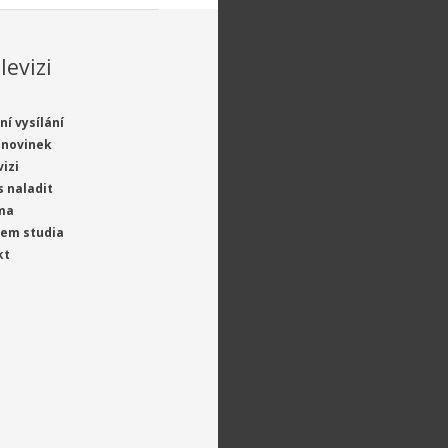
levizi
ní vysílání
 novinek
vizi
s naladit
ma
jem studia
kt