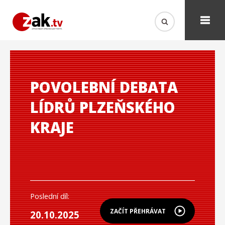
POVOLEBNÍ DEBATA
LÍDRŮ PLZEŇSKÉHO
KRAJE
Poslední díl:
ZAČÍT PŘEHRÁVAT
20.10.2025