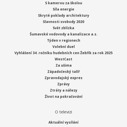
S kamerou za školou
Síla energie
Skryté poklady architektury
Slavnosti svobody 2020
Svět zblízka
Šumavské vodovody a kanalizace a.s.
Týden v regionech
Volební duel
Vyhlášení 34. ročníku hudebních cen Žebřík za rok 2025
WestCast
Za ušima
Západočeský talíř
Zpravodajský expres
Zprávy
Ztráty a nálezy
Život na pokračování
O televizi
Aktuální vysílání