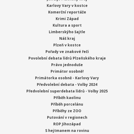
Karlovy Vary v kostce
Komerční reportáže
Krimi Západ
Kultura a sport
Limberskýho šajtle
Náš kraj
Plzeň v kostce
Pořady ve znakové řeči
Povolební debata lídrů Plzeňského kraje
Právo jednoduše
Primátor osobně!
Primátorka osobně - Karlovy Vary
Předvolební debata - Volby 2024
Předvolební superdebata lídrů - Volby 2025
Příběh kaolinu
Příběh porcelánu
Příběhy ze ZOO
Putování v regionech
ROP Jihozápad
S hejtmanem na rovinu