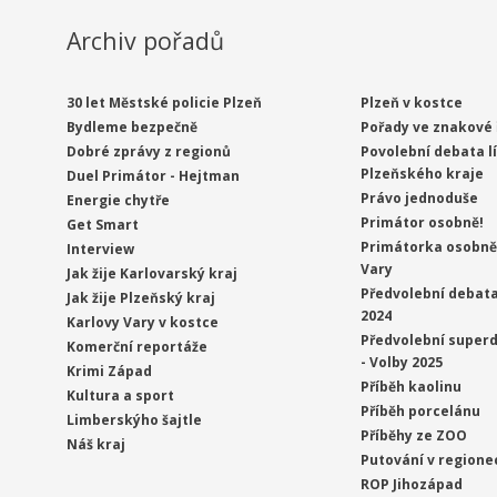
Archiv pořadů
30 let Městské policie Plzeň
Plzeň v kostce
Bydleme bezpečně
Pořady ve znakové 
Dobré zprávy z regionů
Povolební debata l
Plzeňského kraje
Duel Primátor - Hejtman
Právo jednoduše
Energie chytře
Primátor osobně!
Get Smart
Primátorka osobně 
Interview
Vary
Jak žije Karlovarský kraj
Předvolební debata
Jak žije Plzeňský kraj
2024
Karlovy Vary v kostce
Předvolební superd
Komerční reportáže
- Volby 2025
Krimi Západ
Příběh kaolinu
Kultura a sport
Příběh porcelánu
Limberskýho šajtle
Příběhy ze ZOO
Náš kraj
Putování v regione
ROP Jihozápad