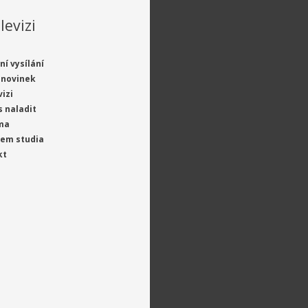
levizi
ní vysílání
 novinek
vizi
s naladit
ma
jem studia
kt