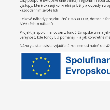
Díky podpoře Evropské unie vznikají regionální reportá
výstupy, které ukazují konkrétní příběhy a dopady evr
každodenním životě lidí.
Celkové náklady projektu činí 194 934 EUR, dotace z f
80 % těchto nákladů.
Projekt je spolufinancován z fondů Evropské unie a jeh
veřejnost, kde fondy EU pomáhají – a jak konkrétně měn
Názory a stanoviska vyjádřená zde nemusí nutně odráž