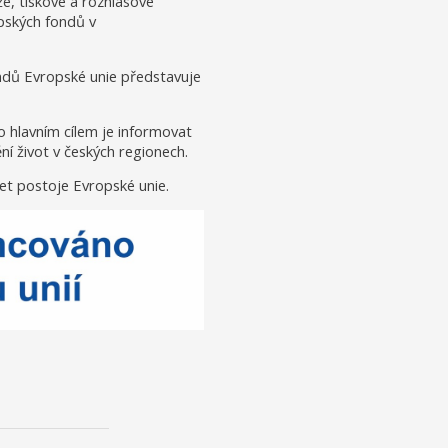
že, tiskové a rozhlasové
opských fondů v
ondů Evropské unie představuje
o hlavním cílem je informovat
í život v českých regionech.
et postoje Evropské unie.