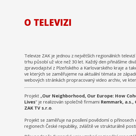
O TELEVIZI
Televize ZAK je jednou z největších regionálních televizí
trhu působí už více než 30 let. Každý den přinášíme d
zpravodajství z Plzeňského a Karlovarského kraje a tak
ve kterých se zaměřujeme na aktuální témata ze zápa
webových stránkách propracovaný video archiv, ve kte
Projekt „
Our Neighborhood, Our Europe: How Cohe
Lives
“ je realizován společně firmami
Remmark, a.s., 
ZAK TV s.r.o
.
Projekt se zaměřuje na posílení povědomí o přínosech e
regionech České republiky, zvláště ve strukturálně post