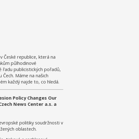
 v České republice, která na
ivákům půlhodinové
é řadu publicistických pořadů,
du Čech. Máme na našich
rém každý najde to, co hledá.
sion Policy Changes Our
Czech News Center a.s. a
vropské politiky soudržnosti v
ižených oblastech.