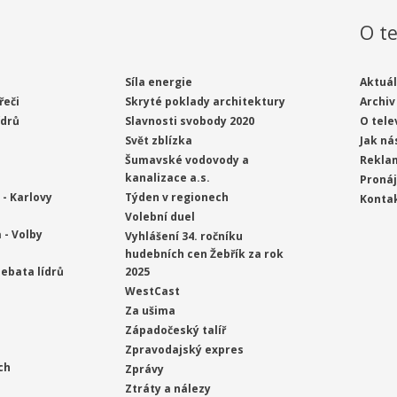
O te
Síla energie
Aktuál
řeči
Skryté poklady architektury
Archiv
ídrů
Slavnosti svobody 2020
O tele
Svět zblízka
Jak ná
Šumavské vodovody a
Rekla
kanalizace a.s.
Proná
- Karlovy
Týden v regionech
Konta
Volební duel
 - Volby
Vyhlášení 34. ročníku
hudebních cen Žebřík za rok
ebata lídrů
2025
WestCast
Za ušima
Západočeský talíř
Zpravodajský expres
ch
Zprávy
Ztráty a nálezy