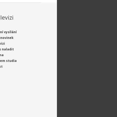
levizi
ní vysílání
 novinek
vizi
s naladit
ma
jem studia
kt