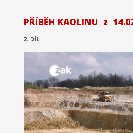
PŘÍBĚH KAOLINU
z
14.0
2. DÍL