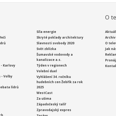
O te
Síla energie
Aktuál
řeči
Skryté poklady architektury
Archiv
ídrů
Slavnosti svobody 2020
O tele
Svět zblízka
Jak ná
Šumavské vodovody a
Rekla
kanalizace a.s.
Proná
- Karlovy
Týden v regionech
Konta
Volební duel
 - Volby
Vyhlášení 34. ročníku
hudebních cen Žebřík za rok
ebata lídrů
2025
WestCast
Za ušima
Západočeský talíř
Zpravodajský expres
ch
Zprávy