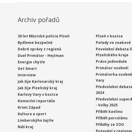
Archiv pořadů
30 let Městské policie Plzeň
Plzeň v kostce
Bydleme bezpečně
Pořady ve znakové 
Dobré zprávy z regionů
Povolební debata l
Plzeňského kraje
Duel Primátor - Hejtman
Právo jednoduše
Energie chytře
Primátor osobně!
Get Smart
Primátorka osobně 
Interview
Vary
Jak žije Karlovarský kraj
Předvolební debata
Jak žije Plzeňský kraj
2024
Karlovy Vary v kostce
Předvolební superd
Komerční reportáže
- Volby 2025
Krimi Západ
Příběh kaolinu
Kultura a sport
Příběh porcelánu
Limberskýho šajtle
Příběhy ze ZOO
Náš kraj
Putování v regione