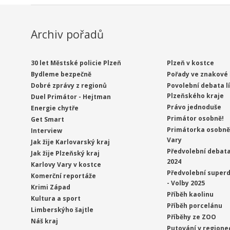
Archiv pořadů
30 let Městské policie Plzeň
Plzeň v kostce
Bydleme bezpečně
Pořady ve znakové 
Dobré zprávy z regionů
Povolební debata l
Plzeňského kraje
Duel Primátor - Hejtman
Právo jednoduše
Energie chytře
Primátor osobně!
Get Smart
Primátorka osobně 
Interview
Vary
Jak žije Karlovarský kraj
Předvolební debata
Jak žije Plzeňský kraj
2024
Karlovy Vary v kostce
Předvolební superd
Komerční reportáže
- Volby 2025
Krimi Západ
Příběh kaolinu
Kultura a sport
Příběh porcelánu
Limberskýho šajtle
Příběhy ze ZOO
Náš kraj
Putování v regione