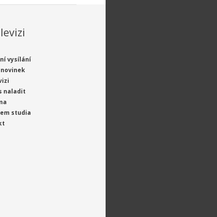
levizi
ní vysílání
 novinek
vizi
s naladit
ma
jem studia
kt