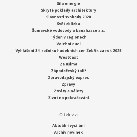
Síla energie
Skryté poklady architektury
Slavnosti svobody 2020
Svět zblízka
Šumavské vodovody a kanalizace a.s.
Týden v regionech
Volební duel
Vyhlášení 34. ročníku hudebních cen Žebřík za rok 2025
WestCast
Za ušima
Západočeský talíř
Zpravodajský expres
Zprávy
Ztráty a nálezy
Život na pokračování
O televizi
Aktuální vysílání
Archiv novinek