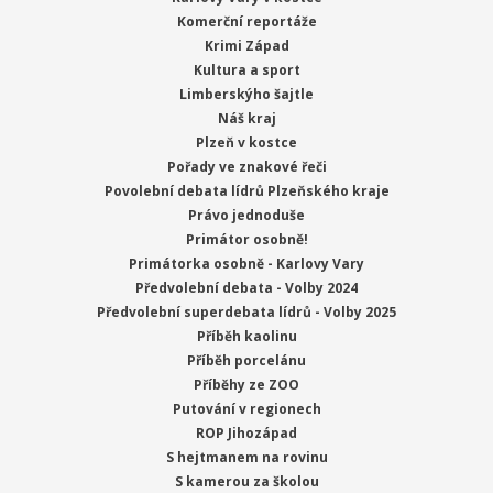
Komerční reportáže
Krimi Západ
Kultura a sport
Limberskýho šajtle
Náš kraj
Plzeň v kostce
Pořady ve znakové řeči
Povolební debata lídrů Plzeňského kraje
Právo jednoduše
Primátor osobně!
Primátorka osobně - Karlovy Vary
Předvolební debata - Volby 2024
Předvolební superdebata lídrů - Volby 2025
Příběh kaolinu
Příběh porcelánu
Příběhy ze ZOO
Putování v regionech
ROP Jihozápad
S hejtmanem na rovinu
S kamerou za školou