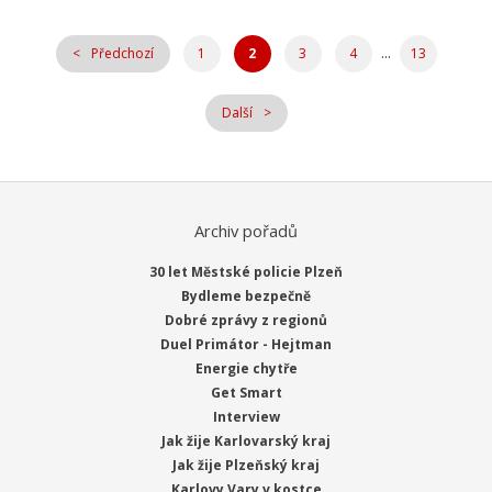
...
Předchozí
1
2
3
4
13
Další
Archiv pořadů
30 let Městské policie Plzeň
Bydleme bezpečně
Dobré zprávy z regionů
Duel Primátor - Hejtman
Energie chytře
Get Smart
Interview
Jak žije Karlovarský kraj
Jak žije Plzeňský kraj
Karlovy Vary v kostce