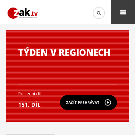
TÝDEN V REGIONECH
Poslední díl:
ZAČÍT PŘEHRÁVAT
151. DÍL