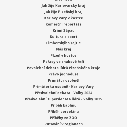
Jak žije Karlovarský kraj
Jak žije Plzeňský kraj
Karlovy Vary v kostce
Komerční reportáže
Krimi Západ
Kultura a sport
Limberskýho šajtle
Náš kraj
Plzeň v kostce
Pořady ve znakové řeči
Povolební debata lídrů Plzeňského kraje
Právo jednoduše
Primátor osobně!
Primátorka osobně - Karlovy Vary
Předvolební debata - Volby 2024
Předvolební superdebata lídrů - Volby 2025
Příběh kaolinu
Příběh porcelánu
Příběhy ze ZOO
Putování v regionech