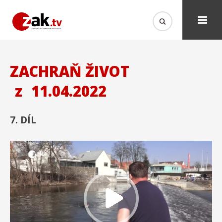
ZACHRAŇ ŽIVOT
z
11.04.2022
7. DÍL