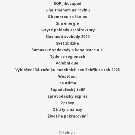
ROP Jihozápad
S hejtmanem na rovinu
S kamerou za školou
Síla energie
Skryté poklady architektury
Slavnosti svobody 2020
Svět zblízka
Šumavské vodovody a kanalizace a.s.
Týden v regionech
Volební duel
Vyhlášení 34. ročníku hudebních cen Žebřík za rok 2025
WestCast
Za ušima
Západočeský talíř
Zpravodajský expres
Zprávy
Ztráty a nálezy
Život na pokračování
O televizi