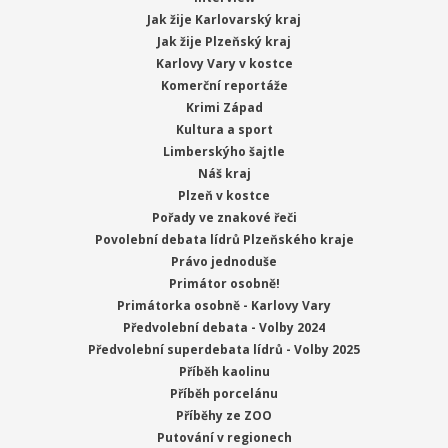
Jak žije Karlovarský kraj
Jak žije Plzeňský kraj
Karlovy Vary v kostce
Komerční reportáže
Krimi Západ
Kultura a sport
Limberskýho šajtle
Náš kraj
Plzeň v kostce
Pořady ve znakové řeči
Povolební debata lídrů Plzeňského kraje
Právo jednoduše
Primátor osobně!
Primátorka osobně - Karlovy Vary
Předvolební debata - Volby 2024
Předvolební superdebata lídrů - Volby 2025
Příběh kaolinu
Příběh porcelánu
Příběhy ze ZOO
Putování v regionech