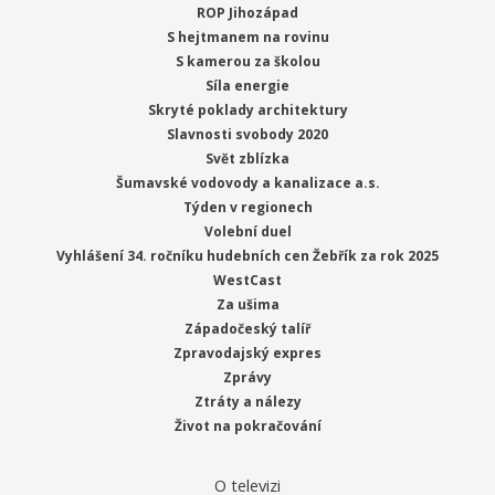
ROP Jihozápad
S hejtmanem na rovinu
S kamerou za školou
Síla energie
Skryté poklady architektury
Slavnosti svobody 2020
Svět zblízka
Šumavské vodovody a kanalizace a.s.
Týden v regionech
Volební duel
Vyhlášení 34. ročníku hudebních cen Žebřík za rok 2025
WestCast
Za ušima
Západočeský talíř
Zpravodajský expres
Zprávy
Ztráty a nálezy
Život na pokračování
O televizi