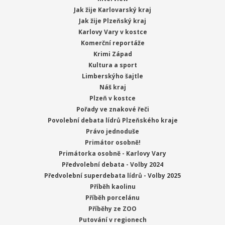
Jak žije Karlovarský kraj
Jak žije Plzeňský kraj
Karlovy Vary v kostce
Komerční reportáže
Krimi Západ
Kultura a sport
Limberskýho šajtle
Náš kraj
Plzeň v kostce
Pořady ve znakové řeči
Povolební debata lídrů Plzeňského kraje
Právo jednoduše
Primátor osobně!
Primátorka osobně - Karlovy Vary
Předvolební debata - Volby 2024
Předvolební superdebata lídrů - Volby 2025
Příběh kaolinu
Příběh porcelánu
Příběhy ze ZOO
Putování v regionech