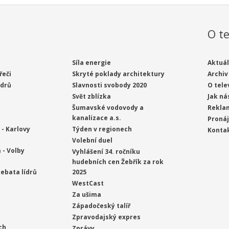
O te
Síla energie
Aktuál
řeči
Skryté poklady architektury
Archiv
ídrů
Slavnosti svobody 2020
O tele
Svět zblízka
Jak ná
Šumavské vodovody a
Rekla
kanalizace a.s.
Proná
- Karlovy
Týden v regionech
Konta
Volební duel
 - Volby
Vyhlášení 34. ročníku
hudebních cen Žebřík za rok
ebata lídrů
2025
WestCast
Za ušima
Západočeský talíř
Zpravodajský expres
ch
Zprávy