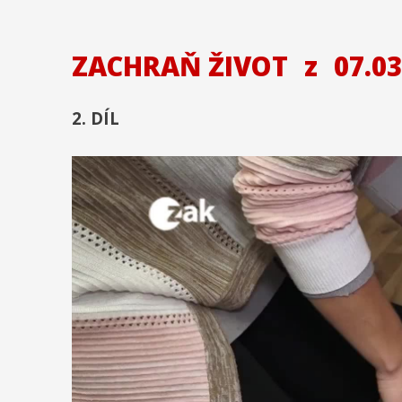
ZACHRAŇ ŽIVOT
z
07.03
2. DÍL