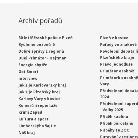
Archiv pořadů
30 let Městské policie Plzeň
Plzeň v kostce
Bydleme bezpečně
Pořady ve znakové 
Dobré zprávy z regionů
Povolební debata l
Plzeňského kraje
Duel Primátor - Hejtman
Právo jednoduše
Energie chytře
Primátor osobně!
Get Smart
Primátorka osobně 
Interview
Vary
Jak žije Karlovarský kraj
Předvolební debata
Jak žije Plzeňský kraj
2024
Karlovy Vary v kostce
Předvolební superd
Komerční reportáže
- Volby 2025
Krimi Západ
Příběh kaolinu
Kultura a sport
Příběh porcelánu
Limberskýho šajtle
Příběhy ze ZOO
Náš kraj
Putování v regione