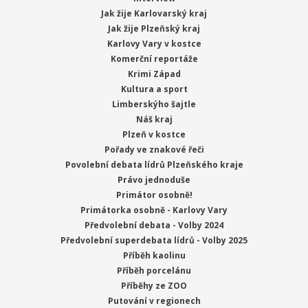
Jak žije Karlovarský kraj
Jak žije Plzeňský kraj
Karlovy Vary v kostce
Komerční reportáže
Krimi Západ
Kultura a sport
Limberskýho šajtle
Náš kraj
Plzeň v kostce
Pořady ve znakové řeči
Povolební debata lídrů Plzeňského kraje
Právo jednoduše
Primátor osobně!
Primátorka osobně - Karlovy Vary
Předvolební debata - Volby 2024
Předvolební superdebata lídrů - Volby 2025
Příběh kaolinu
Příběh porcelánu
Příběhy ze ZOO
Putování v regionech