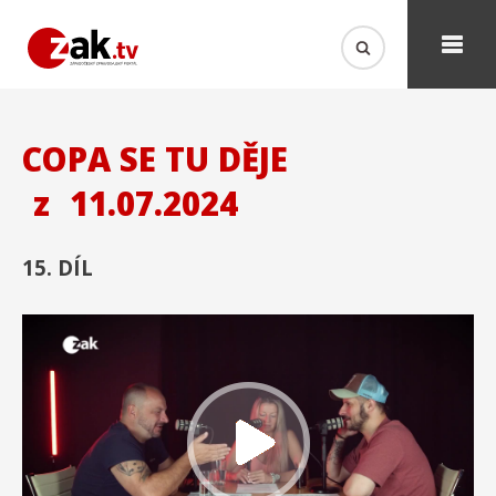
COPA SE TU DĚJE
z
11.07.2024
15. DÍL