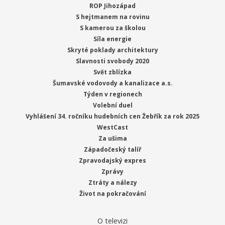
ROP Jihozápad
S hejtmanem na rovinu
S kamerou za školou
Síla energie
Skryté poklady architektury
Slavnosti svobody 2020
Svět zblízka
Šumavské vodovody a kanalizace a.s.
Týden v regionech
Volební duel
Vyhlášení 34. ročníku hudebních cen Žebřík za rok 2025
WestCast
Za ušima
Západočeský talíř
Zpravodajský expres
Zprávy
Ztráty a nálezy
Život na pokračování
O televizi