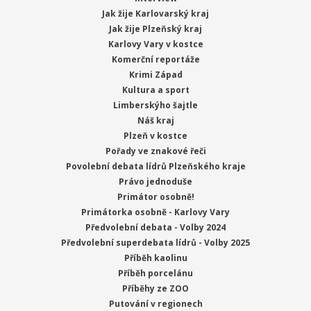
Jak žije Karlovarský kraj
Jak žije Plzeňský kraj
Karlovy Vary v kostce
Komerční reportáže
Krimi Západ
Kultura a sport
Limberskýho šajtle
Náš kraj
Plzeň v kostce
Pořady ve znakové řeči
Povolební debata lídrů Plzeňského kraje
Právo jednoduše
Primátor osobně!
Primátorka osobně - Karlovy Vary
Předvolební debata - Volby 2024
Předvolební superdebata lídrů - Volby 2025
Příběh kaolinu
Příběh porcelánu
Příběhy ze ZOO
Putování v regionech