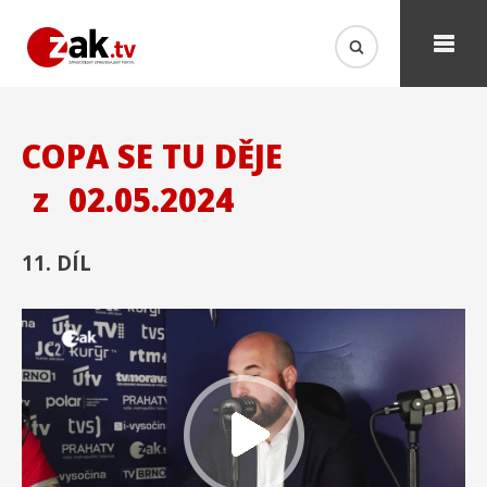
COPA SE TU DĚJE
z
02.05.2024
11. DÍL