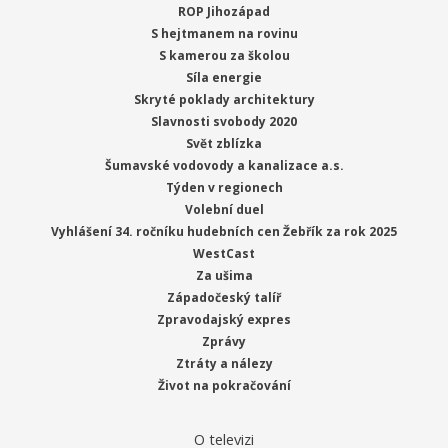
ROP Jihozápad
S hejtmanem na rovinu
S kamerou za školou
Síla energie
Skryté poklady architektury
Slavnosti svobody 2020
Svět zblízka
Šumavské vodovody a kanalizace a.s.
Týden v regionech
Volební duel
Vyhlášení 34. ročníku hudebních cen Žebřík za rok 2025
WestCast
Za ušima
Západočeský talíř
Zpravodajský expres
Zprávy
Ztráty a nálezy
Život na pokračování
O televizi