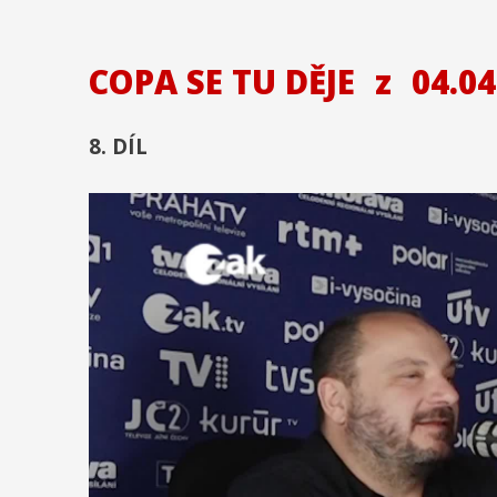
COPA SE TU DĚJE
z
04.04
8. DÍL