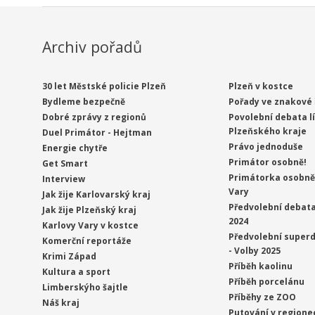
Archiv pořadů
30 let Městské policie Plzeň
Plzeň v kostce
Bydleme bezpečně
Pořady ve znakové 
Dobré zprávy z regionů
Povolební debata l
Plzeňského kraje
Duel Primátor - Hejtman
Právo jednoduše
Energie chytře
Primátor osobně!
Get Smart
Primátorka osobně 
Interview
Vary
Jak žije Karlovarský kraj
Předvolební debata
Jak žije Plzeňský kraj
2024
Karlovy Vary v kostce
Předvolební superd
Komerční reportáže
- Volby 2025
Krimi Západ
Příběh kaolinu
Kultura a sport
Příběh porcelánu
Limberskýho šajtle
Příběhy ze ZOO
Náš kraj
Putování v regione