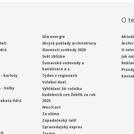
O te
Síla energie
Aktuál
řeči
Skryté poklady architektury
Archiv
ídrů
Slavnosti svobody 2020
O tele
Svět zblízka
Jak ná
Šumavské vodovody a
Rekla
kanalizace a.s.
Proná
- Karlovy
Týden v regionech
Konta
Volební duel
 - Volby
Vyhlášení 34. ročníku
hudebních cen Žebřík za rok
ebata lídrů
2025
WestCast
Za ušima
Západočeský talíř
Zpravodajský expres
ch
Zprávy