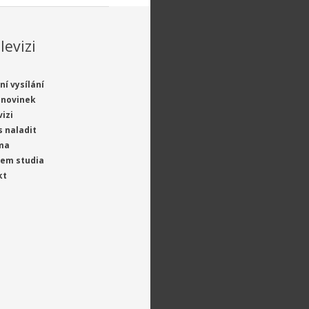
levizi
ní vysílání
 novinek
vizi
s naladit
ma
jem studia
kt