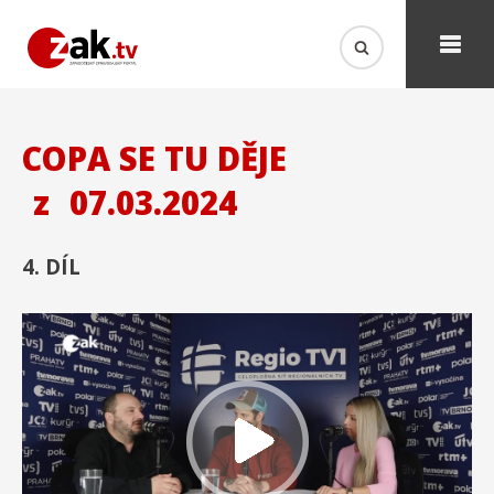
COPA SE TU DĚJE
z
07.03.2024
4. DÍL