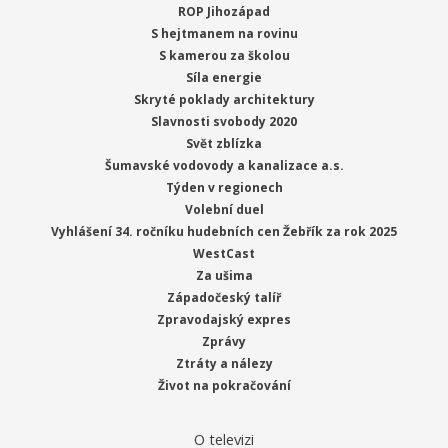
ROP Jihozápad
S hejtmanem na rovinu
S kamerou za školou
Síla energie
Skryté poklady architektury
Slavnosti svobody 2020
Svět zblízka
Šumavské vodovody a kanalizace a.s.
Týden v regionech
Volební duel
Vyhlášení 34. ročníku hudebních cen Žebřík za rok 2025
WestCast
Za ušima
Západočeský talíř
Zpravodajský expres
Zprávy
Ztráty a nálezy
Život na pokračování
O televizi