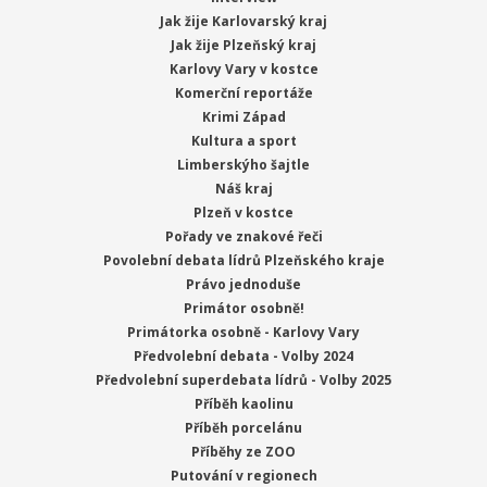
Jak žije Karlovarský kraj
Jak žije Plzeňský kraj
Karlovy Vary v kostce
Komerční reportáže
Krimi Západ
Kultura a sport
Limberskýho šajtle
Náš kraj
Plzeň v kostce
Pořady ve znakové řeči
Povolební debata lídrů Plzeňského kraje
Právo jednoduše
Primátor osobně!
Primátorka osobně - Karlovy Vary
Předvolební debata - Volby 2024
Předvolební superdebata lídrů - Volby 2025
Příběh kaolinu
Příběh porcelánu
Příběhy ze ZOO
Putování v regionech