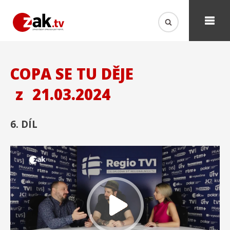
COPA SE TU DĚJE
z
21.03.2024
6. DÍL