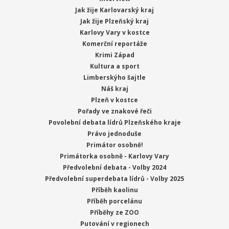
Jak žije Karlovarský kraj
Jak žije Plzeňský kraj
Karlovy Vary v kostce
Komerční reportáže
Krimi Západ
Kultura a sport
Limberskýho šajtle
Náš kraj
Plzeň v kostce
Pořady ve znakové řeči
Povolební debata lídrů Plzeňského kraje
Právo jednoduše
Primátor osobně!
Primátorka osobně - Karlovy Vary
Předvolební debata - Volby 2024
Předvolební superdebata lídrů - Volby 2025
Příběh kaolinu
Příběh porcelánu
Příběhy ze ZOO
Putování v regionech