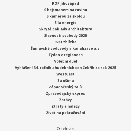
ROP Jihozápad
S hejtmanem na rovinu
S kamerou za školou
Síla energie
Skryté poklady architektury
Slavnosti svobody 2020
Svět zblízka
Šumavské vodovody a kanalizace a.s.
Týden v regionech
Volební duel
Vyhlášení 34. ročníku hudebních cen Žebřík za rok 2025
WestCast
Za ušima
Západočeský talíř
Zpravodajský expres
Zprávy
Ztráty a nálezy
Život na pokračování
O televizi