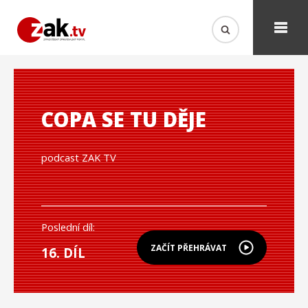
COPA SE TU DĚJE
podcast ZAK TV
Poslední díl:
ZAČÍT PŘEHRÁVAT
16. DÍL