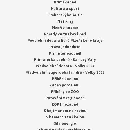
Krimi Západ
Kultura a sport
Limberskýho šajtle
Náš kraj
Plzeň v kostce
Pořady ve znakové řeči
Povolební debata lídrů Plzeňského kraje
Právo jednoduše
Primátor osobně!
Primátorka osobně - Karlovy Vary
Předvolební debata - Volby 2024
Předvolební superdebata lídrů - Volby 2025
Příběh kaolinu
Příběh porcelánu
Příběhy ze ZOO
Putování v regionech
ROP Jihozápad
S hejtmanem na rovinu
S kamerou za školou
Síla energie
Skryté poklady architektury