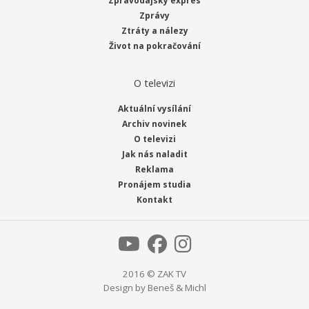
Zpravodajský expres
Zprávy
Ztráty a nálezy
Život na pokračování
O televizi
Aktuální vysílání
Archiv novinek
O televizi
Jak nás naladit
Reklama
Pronájem studia
Kontakt
2016 © ZAK TV
Design by
Beneš & Michl