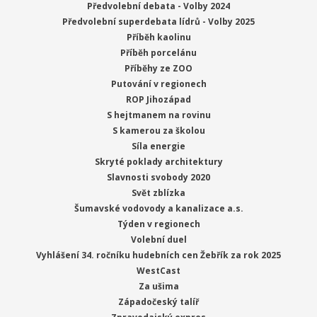
Předvolební debata - Volby 2024
Předvolební superdebata lídrů - Volby 2025
Příběh kaolinu
Příběh porcelánu
Příběhy ze ZOO
Putování v regionech
ROP Jihozápad
S hejtmanem na rovinu
S kamerou za školou
Síla energie
Skryté poklady architektury
Slavnosti svobody 2020
Svět zblízka
Šumavské vodovody a kanalizace a.s.
Týden v regionech
Volební duel
Vyhlášení 34. ročníku hudebních cen Žebřík za rok 2025
WestCast
Za ušima
Západočeský talíř