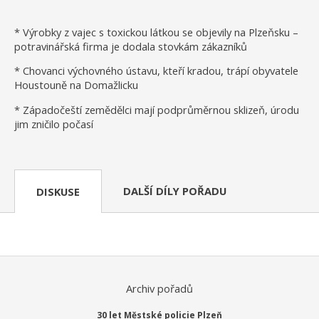
* Výrobky z vajec s toxickou látkou se objevily na Plzeňsku –
potravinářská firma je dodala stovkám zákazníků
* Chovanci výchovného ústavu, kteří kradou, trápí obyvatele
Houstouně na Domažlicku
* Západočeští zemědělci mají podprůměrnou sklizeň, úrodu
jim zničilo počasí
DALŠÍ DÍLY POŘADU
DISKUSE
Archiv pořadů
30 let Městské policie Plzeň