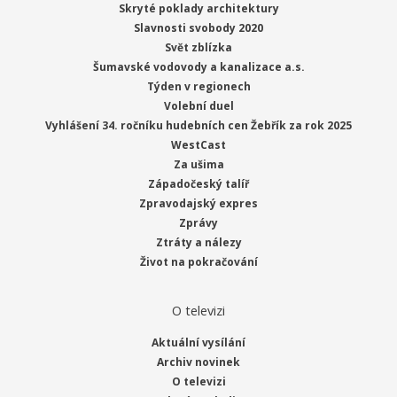
Skryté poklady architektury
Slavnosti svobody 2020
Svět zblízka
Šumavské vodovody a kanalizace a.s.
Týden v regionech
Volební duel
Vyhlášení 34. ročníku hudebních cen Žebřík za rok 2025
WestCast
Za ušima
Západočeský talíř
Zpravodajský expres
Zprávy
Ztráty a nálezy
Život na pokračování
O televizi
Aktuální vysílání
Archiv novinek
O televizi