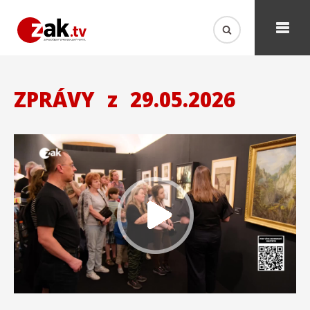
ZPRÁVY
z
29.05.2026