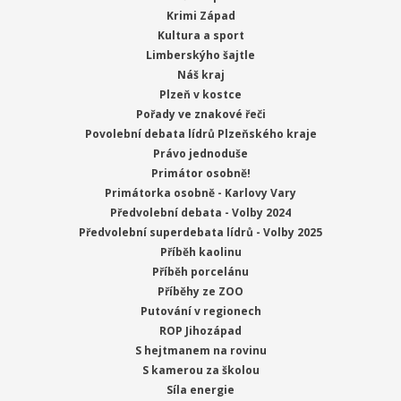
Krimi Západ
Kultura a sport
Limberskýho šajtle
Náš kraj
Plzeň v kostce
Pořady ve znakové řeči
Povolební debata lídrů Plzeňského kraje
Právo jednoduše
Primátor osobně!
Primátorka osobně - Karlovy Vary
Předvolební debata - Volby 2024
Předvolební superdebata lídrů - Volby 2025
Příběh kaolinu
Příběh porcelánu
Příběhy ze ZOO
Putování v regionech
ROP Jihozápad
S hejtmanem na rovinu
S kamerou za školou
Síla energie