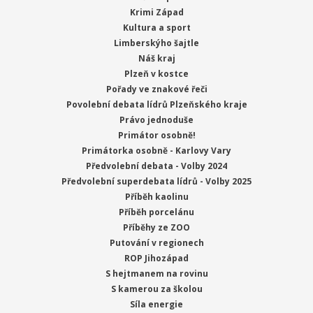
Krimi Západ
Kultura a sport
Limberskýho šajtle
Náš kraj
Plzeň v kostce
Pořady ve znakové řeči
Povolební debata lídrů Plzeňského kraje
Právo jednoduše
Primátor osobně!
Primátorka osobně - Karlovy Vary
Předvolební debata - Volby 2024
Předvolební superdebata lídrů - Volby 2025
Příběh kaolinu
Příběh porcelánu
Příběhy ze ZOO
Putování v regionech
ROP Jihozápad
S hejtmanem na rovinu
S kamerou za školou
Síla energie