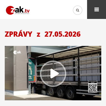
ZPRÁVY
z
27.05.2026