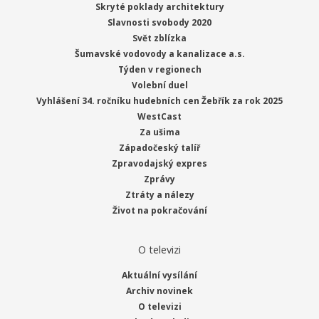
Skryté poklady architektury
Slavnosti svobody 2020
Svět zblízka
Šumavské vodovody a kanalizace a.s.
Týden v regionech
Volební duel
Vyhlášení 34. ročníku hudebních cen Žebřík za rok 2025
WestCast
Za ušima
Západočeský talíř
Zpravodajský expres
Zprávy
Ztráty a nálezy
Život na pokračování
O televizi
Aktuální vysílání
Archiv novinek
O televizi