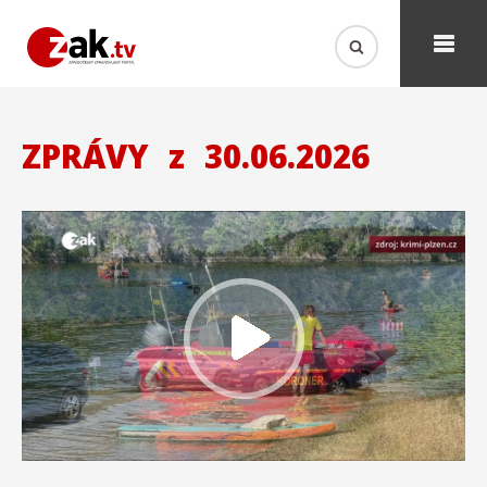
ZPRÁVY
z
30.06.2026