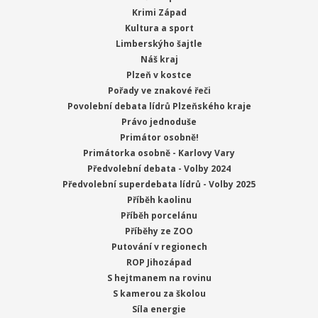
Krimi Západ
Kultura a sport
Limberskýho šajtle
Náš kraj
Plzeň v kostce
Pořady ve znakové řeči
Povolební debata lídrů Plzeňského kraje
Právo jednoduše
Primátor osobně!
Primátorka osobně - Karlovy Vary
Předvolební debata - Volby 2024
Předvolební superdebata lídrů - Volby 2025
Příběh kaolinu
Příběh porcelánu
Příběhy ze ZOO
Putování v regionech
ROP Jihozápad
S hejtmanem na rovinu
S kamerou za školou
Síla energie