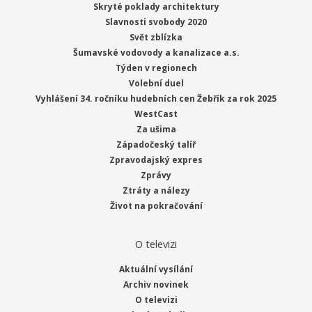
Skryté poklady architektury
Slavnosti svobody 2020
Svět zblízka
Šumavské vodovody a kanalizace a.s.
Týden v regionech
Volební duel
Vyhlášení 34. ročníku hudebních cen Žebřík za rok 2025
WestCast
Za ušima
Západočeský talíř
Zpravodajský expres
Zprávy
Ztráty a nálezy
Život na pokračování
O televizi
Aktuální vysílání
Archiv novinek
O televizi