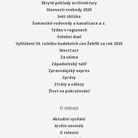
Skryté poklady architektury
Slavnosti svobody 2020
Svět zblízka
Šumavské vodovody a kanalizace a.s.
Týden v regionech
Volební duel
Vyhlášení 34. ročníku hudebních cen Žebřík za rok 2025
WestCast
Za ušima
Západočeský talíř
Zpravodajský expres
Zprávy
Ztráty a nálezy
Život na pokračování
O televizi
Aktuální vysílání
Archiv novinek
O televizi