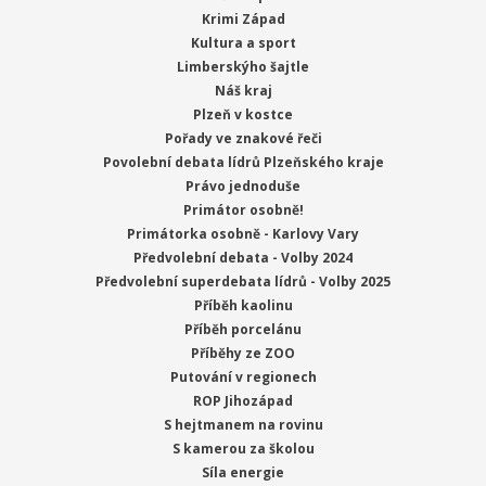
Krimi Západ
Kultura a sport
Limberskýho šajtle
Náš kraj
Plzeň v kostce
Pořady ve znakové řeči
Povolební debata lídrů Plzeňského kraje
Právo jednoduše
Primátor osobně!
Primátorka osobně - Karlovy Vary
Předvolební debata - Volby 2024
Předvolební superdebata lídrů - Volby 2025
Příběh kaolinu
Příběh porcelánu
Příběhy ze ZOO
Putování v regionech
ROP Jihozápad
S hejtmanem na rovinu
S kamerou za školou
Síla energie