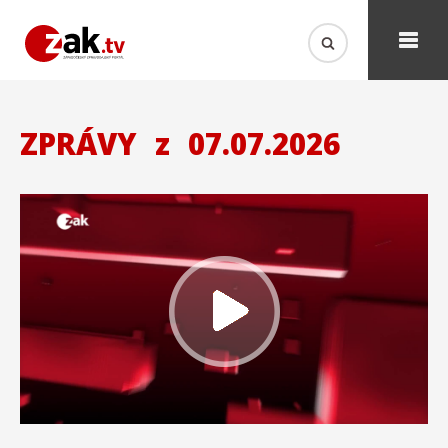
ZPRÁVY
z
07.07.2026