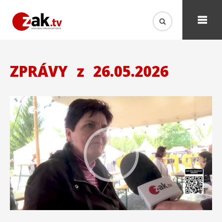
ZPRÁVY
z
26.05.2026