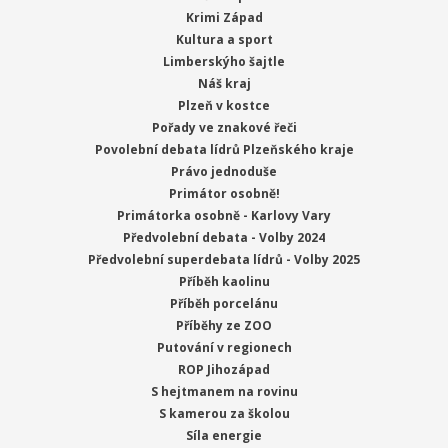
Krimi Západ
Kultura a sport
Limberskýho šajtle
Náš kraj
Plzeň v kostce
Pořady ve znakové řeči
Povolební debata lídrů Plzeňského kraje
Právo jednoduše
Primátor osobně!
Primátorka osobně - Karlovy Vary
Předvolební debata - Volby 2024
Předvolební superdebata lídrů - Volby 2025
Příběh kaolinu
Příběh porcelánu
Příběhy ze ZOO
Putování v regionech
ROP Jihozápad
S hejtmanem na rovinu
S kamerou za školou
Síla energie