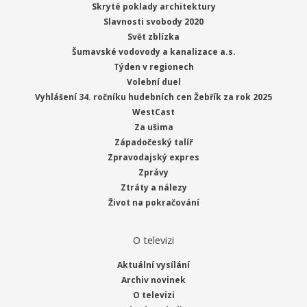
Skryté poklady architektury
Slavnosti svobody 2020
Svět zblízka
Šumavské vodovody a kanalizace a.s.
Týden v regionech
Volební duel
Vyhlášení 34. ročníku hudebních cen Žebřík za rok 2025
WestCast
Za ušima
Západočeský talíř
Zpravodajský expres
Zprávy
Ztráty a nálezy
Život na pokračování
O televizi
Aktuální vysílání
Archiv novinek
O televizi