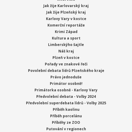
Jak žije Karlovarský kraj
Jak žije Plzeňský kraj
Karlovy Vary v kostce
Komerční reportáže
Krimi Západ
Kultura a sport
Limberskýho šajtle
Náš kraj
Plzeň v kostce
Pořady ve znakové řeči
Povolební debata lídrů Plzeňského kraje
Právo jednoduše
Primátor osobně!
Primátorka osobně - Karlovy Vary
Předvolební debata - Volby 2024
Předvolební superdebata lídrů - Volby 2025
Příběh kaolinu
Příběh porcelánu
Příběhy ze ZOO
Putování v regionech