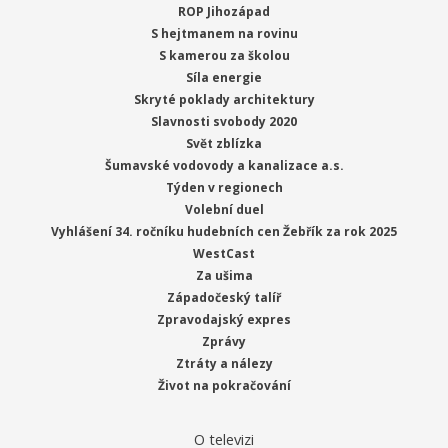
ROP Jihozápad
S hejtmanem na rovinu
S kamerou za školou
Síla energie
Skryté poklady architektury
Slavnosti svobody 2020
Svět zblízka
Šumavské vodovody a kanalizace a.s.
Týden v regionech
Volební duel
Vyhlášení 34. ročníku hudebních cen Žebřík za rok 2025
WestCast
Za ušima
Západočeský talíř
Zpravodajský expres
Zprávy
Ztráty a nálezy
Život na pokračování
O televizi