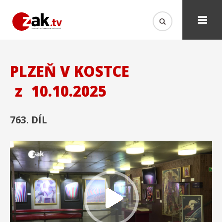
PLZEŇ V KOSTCE
z
10.10.2025
763. DÍL