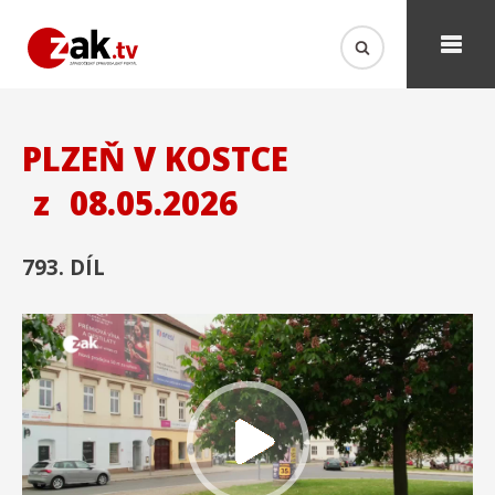
PLZEŇ V KOSTCE
z
08.05.2026
793. DÍL