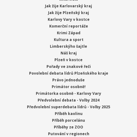
Jak žije Karlovarský kraj
Jak žije Plzeňský kraj
Karlovy Vary v kostce
Komerční reportáže
Krimi Západ
Kultura a sport
Limberskýho šajtle
Náš kraj
Plzeň v kostce
Pořady ve znakové řeči
Povolební debata lídrů Plzeňského kraje
Právo jednoduše
Primátor osobně!
Primátorka osobně - Karlovy Vary
Předvolební debata - Volby 2024
Předvolební superdebata lídrů - Volby 2025
Příběh kaolinu
Příběh porcelánu
Příběhy ze ZOO
Putování v regionech