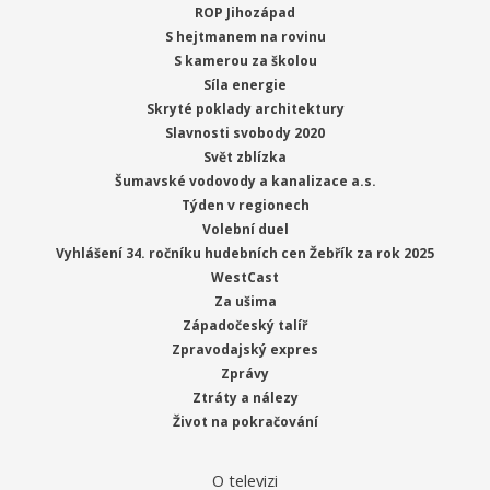
ROP Jihozápad
S hejtmanem na rovinu
S kamerou za školou
Síla energie
Skryté poklady architektury
Slavnosti svobody 2020
Svět zblízka
Šumavské vodovody a kanalizace a.s.
Týden v regionech
Volební duel
Vyhlášení 34. ročníku hudebních cen Žebřík za rok 2025
WestCast
Za ušima
Západočeský talíř
Zpravodajský expres
Zprávy
Ztráty a nálezy
Život na pokračování
O televizi