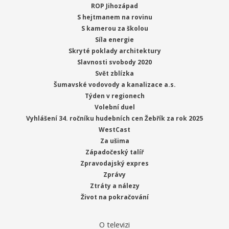
ROP Jihozápad
S hejtmanem na rovinu
S kamerou za školou
Síla energie
Skryté poklady architektury
Slavnosti svobody 2020
Svět zblízka
Šumavské vodovody a kanalizace a.s.
Týden v regionech
Volební duel
Vyhlášení 34. ročníku hudebních cen Žebřík za rok 2025
WestCast
Za ušima
Západočeský talíř
Zpravodajský expres
Zprávy
Ztráty a nálezy
Život na pokračování
O televizi