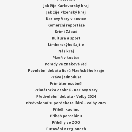
Jak žije Karlovarský kraj
Jak žije Plzeňský kraj
Karlovy Vary v kostce
Komerční reportáže
Krimi Západ
Kultura a sport
Limberskýho šajtle
Náš kraj
Plzeň v kostce
Pořady ve znakové řeči
Povolební debata lídrů Plzeňského kraje
Právo jednoduše
Primátor osobně!
Primátorka osobně - Karlovy Vary
Předvolební debata - Volby 2024
Předvolební superdebata lídrů - Volby 2025
Příběh kaolinu
Příběh porcelánu
Příběhy ze ZOO
Putování v regionech