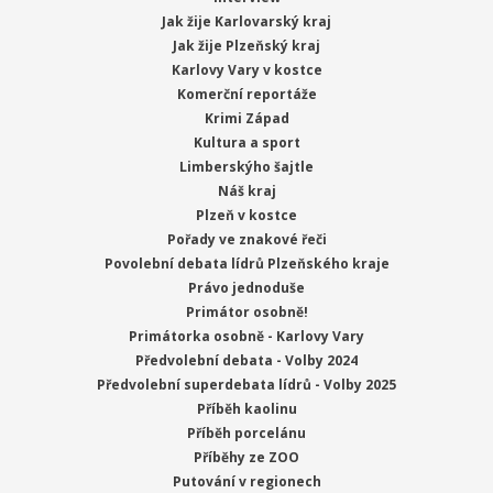
Jak žije Karlovarský kraj
Jak žije Plzeňský kraj
Karlovy Vary v kostce
Komerční reportáže
Krimi Západ
Kultura a sport
Limberskýho šajtle
Náš kraj
Plzeň v kostce
Pořady ve znakové řeči
Povolební debata lídrů Plzeňského kraje
Právo jednoduše
Primátor osobně!
Primátorka osobně - Karlovy Vary
Předvolební debata - Volby 2024
Předvolební superdebata lídrů - Volby 2025
Příběh kaolinu
Příběh porcelánu
Příběhy ze ZOO
Putování v regionech