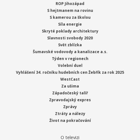
ROP Jihozápad
S hejtmanem na rovinu
S kamerou za školou
Síla energie
Skryté poklady architektury
Slavnosti svobody 2020
Svět zblízka
Šumavské vodovody a kanalizace a.s.
Týden v regionech
Volební duel
Vyhlášení 34. ročníku hudebních cen Žebřík za rok 2025
WestCast
Za ušima
Západočeský talíř
Zpravodajský expres
Zprávy
Ztráty a nálezy
Život na pokračování
O televizi