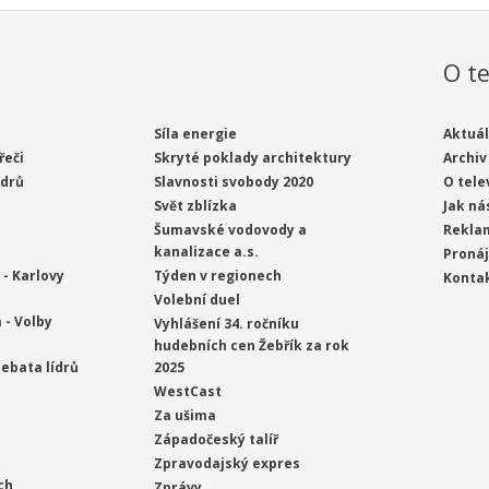
O te
Síla energie
Aktuál
řeči
Skryté poklady architektury
Archiv
ídrů
Slavnosti svobody 2020
O tele
Svět zblízka
Jak ná
Šumavské vodovody a
Rekla
kanalizace a.s.
Proná
- Karlovy
Týden v regionech
Konta
Volební duel
 - Volby
Vyhlášení 34. ročníku
hudebních cen Žebřík za rok
ebata lídrů
2025
WestCast
Za ušima
Západočeský talíř
Zpravodajský expres
ch
Zprávy