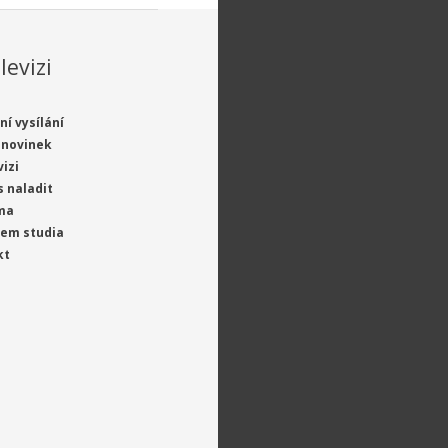
levizi
ní vysílání
 novinek
vizi
s naladit
ma
jem studia
kt