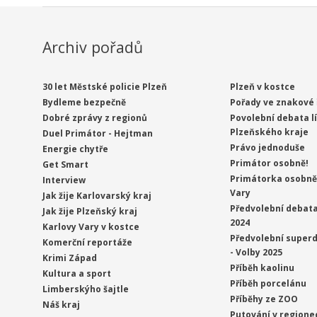
Archiv pořadů
30 let Městské policie Plzeň
Plzeň v kostce
Bydleme bezpečně
Pořady ve znakové 
Dobré zprávy z regionů
Povolební debata l
Plzeňského kraje
Duel Primátor - Hejtman
Právo jednoduše
Energie chytře
Primátor osobně!
Get Smart
Primátorka osobně 
Interview
Vary
Jak žije Karlovarský kraj
Předvolební debata
Jak žije Plzeňský kraj
2024
Karlovy Vary v kostce
Předvolební superd
Komerční reportáže
- Volby 2025
Krimi Západ
Příběh kaolinu
Kultura a sport
Příběh porcelánu
Limberskýho šajtle
Příběhy ze ZOO
Náš kraj
Putování v regione