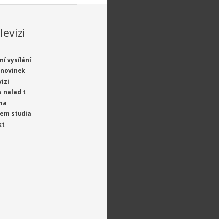
levizi
ní vysílání
 novinek
vizi
s naladit
ma
jem studia
kt