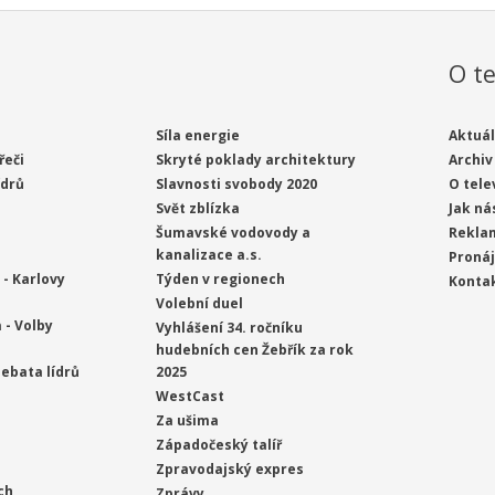
O te
Síla energie
Aktuál
řeči
Skryté poklady architektury
Archiv
ídrů
Slavnosti svobody 2020
O tele
Svět zblízka
Jak ná
Šumavské vodovody a
Rekla
kanalizace a.s.
Proná
- Karlovy
Týden v regionech
Konta
Volební duel
 - Volby
Vyhlášení 34. ročníku
hudebních cen Žebřík za rok
ebata lídrů
2025
WestCast
Za ušima
Západočeský talíř
Zpravodajský expres
ch
Zprávy