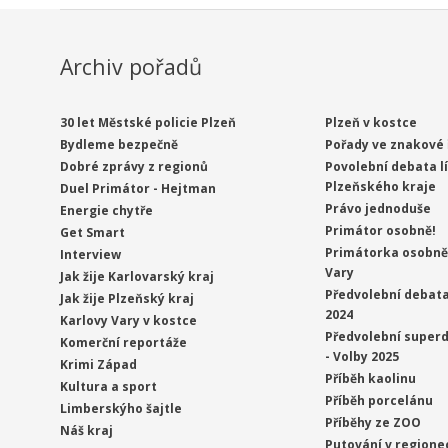
Archiv pořadů
30 let Městské policie Plzeň
Plzeň v kostce
Bydleme bezpečně
Pořady ve znakové 
Dobré zprávy z regionů
Povolební debata l
Plzeňského kraje
Duel Primátor - Hejtman
Právo jednoduše
Energie chytře
Primátor osobně!
Get Smart
Primátorka osobně 
Interview
Vary
Jak žije Karlovarský kraj
Předvolební debata
Jak žije Plzeňský kraj
2024
Karlovy Vary v kostce
Předvolební superd
Komerční reportáže
- Volby 2025
Krimi Západ
Příběh kaolinu
Kultura a sport
Příběh porcelánu
Limberskýho šajtle
Příběhy ze ZOO
Náš kraj
Putování v regione