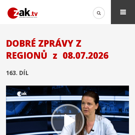
DOBRÉ ZPRÁVY Z
REGIONŮ
z
08.07.2026
163. DÍL