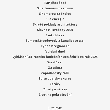
ROP Jihozápad
S hejtmanem na rovinu
S kamerou za školou
Síla energie
Skryté poklady architektury
Slavnosti svobody 2020
Svět zblízka
Šumavské vodovody a kanalizace a.s.
Týden v regionech
Volební duel
Vyhlášení 34. ročníku hudebních cen Žebřík za rok 2025
WestCast
Za ušima
Západočeský talíř
Zpravodajský expres
Zprávy
Ztráty a nálezy
Život na pokračování
O televizi