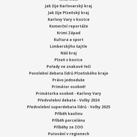
Jak žije Karlovarský kraj
Jak žije Plzeňský kraj
Karlovy Vary v kostce
Komerční reportáže
Krimi Západ
Kultura a sport
Limberskýho šajtle
Náš kraj
Plzeň v kostce
Pořady ve znakové řeči
Povolební debata lídrů Plzeňského kraje
Právo jednoduše
Primátor osobně!
Primátorka osobně - Karlovy Vary
Předvolební debata - Volby 2024
Předvolební superdebata lídrů - Volby 2025
Příběh kaolinu
Příběh porcelánu
Příběhy ze ZOO
Putování v regionech