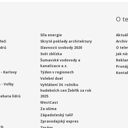
O te
Síla energie
Aktuál
řeči
Skryté poklady architektury
Archiv
ídrů
Slavnosti svobody 2020
O tele
Svět zblízka
Jak ná
Šumavské vodovody a
Rekla
kanalizace a.s.
Proná
- Karlovy
Týden v regionech
Konta
Volební duel
 - Volby
Vyhlášení 34. ročníku
hudebních cen Žebřík za rok
ebata lídrů
2025
WestCast
Za ušima
Západočeský talíř
Zpravodajský expres
ch
Zprávy