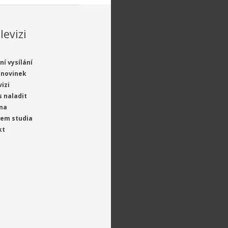
levizi
ní vysílání
 novinek
vizi
s naladit
ma
jem studia
kt