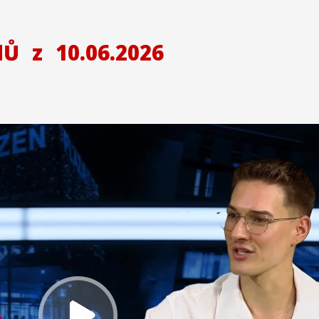
NŮ
z
10.06.2026