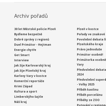
Archiv pořadů
30 let Městské policie Plzeň
Plzeň v kostce
Bydleme bezpečně
Pořady ve znakové 
Dobré zprávy z regionů
Povolební debata l
Plzeňského kraje
Duel Primátor - Hejtman
Právo jednoduše
Energie chytře
Primátor osobně!
Get Smart
Primátorka osobně 
Interview
Vary
Jak žije Karlovarský kraj
Předvolební debata
Jak žije Plzeňský kraj
2024
Karlovy Vary v kostce
Předvolební superd
Komerční reportáže
- Volby 2025
Krimi Západ
Příběh kaolinu
Kultura a sport
Příběh porcelánu
Limberskýho šajtle
Příběhy ze ZOO
Náš kraj
Putování v regione