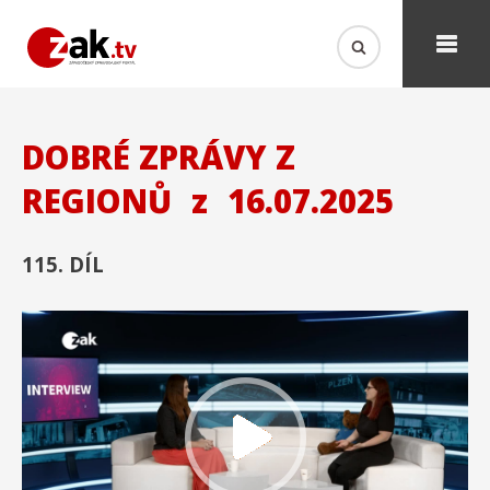
DOBRÉ ZPRÁVY Z
REGIONŮ
z
16.07.2025
115. DÍL