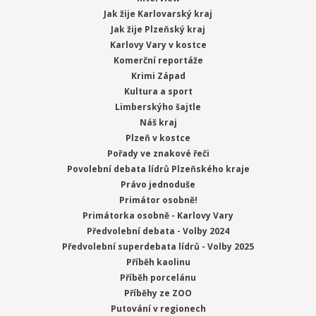
Jak žije Karlovarský kraj
Jak žije Plzeňský kraj
Karlovy Vary v kostce
Komerční reportáže
Krimi Západ
Kultura a sport
Limberskýho šajtle
Náš kraj
Plzeň v kostce
Pořady ve znakové řeči
Povolební debata lídrů Plzeňského kraje
Právo jednoduše
Primátor osobně!
Primátorka osobně - Karlovy Vary
Předvolební debata - Volby 2024
Předvolební superdebata lídrů - Volby 2025
Příběh kaolinu
Příběh porcelánu
Příběhy ze ZOO
Putování v regionech