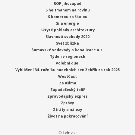
ROP Jihozápad
S hejtmanem na rovinu
S kamerou za školou
Síla energie
Skryté poklady architektury
Slavnosti svobody 2020
Svět zblízka
Šumavské vodovody a kanalizace a.s.
Týden v regionech
Volební duel
Vyhlášení 34. ročníku hudebních cen Žebřík za rok 2025
WestCast
Za ušima
Západočeský talíř
Zpravodajský expres
Zprávy
Ztráty a nálezy
Život na pokračování
O televizi