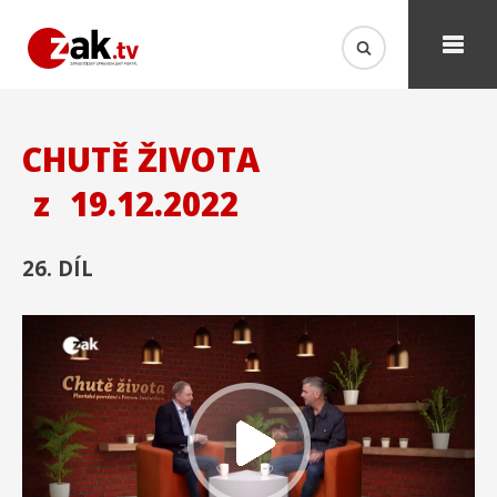
CHUTĚ ŽIVOTA
z
19.12.2022
26. DÍL