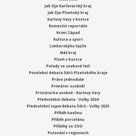
Jak žije Karlovarský kraj
Jak žije Plzeňský kraj
Karlovy Vary v kostce
Komerční reportáže
Krimi Západ
Kultura a sport
Limberskýho šajtle
Náš kraj
Plzeň v kostce
Pořady ve znakové řeči
Povolební debata lídrů Plzeňského kraje
Právo jednoduše
Primátor osobně!
Primátorka osobně - Karlovy Vary
Předvolební debata - Volby 2024
Předvolební superdebata lídrů - Volby 2025
Příběh kaolinu
Příběh porcelánu
Příběhy ze ZOO
Putování v regionech