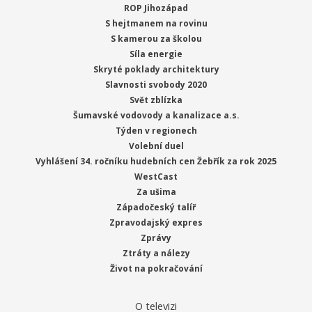
ROP Jihozápad
S hejtmanem na rovinu
S kamerou za školou
Síla energie
Skryté poklady architektury
Slavnosti svobody 2020
Svět zblízka
Šumavské vodovody a kanalizace a.s.
Týden v regionech
Volební duel
Vyhlášení 34. ročníku hudebních cen Žebřík za rok 2025
WestCast
Za ušima
Západočeský talíř
Zpravodajský expres
Zprávy
Ztráty a nálezy
Život na pokračování
O televizi