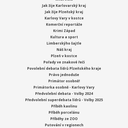
Jak žije Karlovarský kraj
Jak žije Plzeňský kraj
Karlovy Vary v kostce
Komerční reportáže
Krimi Západ
Kultura a sport
Limberskýho šajtle
Náš kraj
Plzeň v kostce
Pořady ve znakové řeči
Povolební debata lídrů Plzeňského kraje
Právo jednoduše
Primátor osobně!
Primátorka osobně - Karlovy Vary
Předvolební debata - Volby 2024
Předvolební superdebata lídrů - Volby 2025
Příběh kaolinu
Příběh porcelánu
Příběhy ze ZOO
Putování v regionech