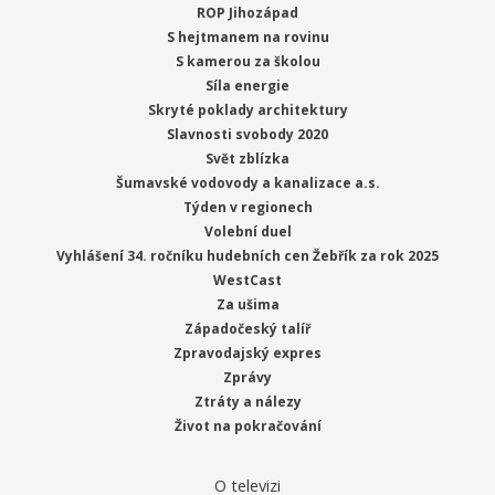
ROP Jihozápad
S hejtmanem na rovinu
S kamerou za školou
Síla energie
Skryté poklady architektury
Slavnosti svobody 2020
Svět zblízka
Šumavské vodovody a kanalizace a.s.
Týden v regionech
Volební duel
Vyhlášení 34. ročníku hudebních cen Žebřík za rok 2025
WestCast
Za ušima
Západočeský talíř
Zpravodajský expres
Zprávy
Ztráty a nálezy
Život na pokračování
O televizi