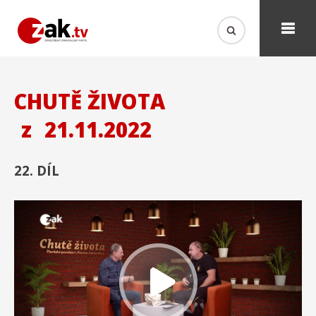
CHUTĚ ŽIVOTA
z
21.11.2022
22. DÍL