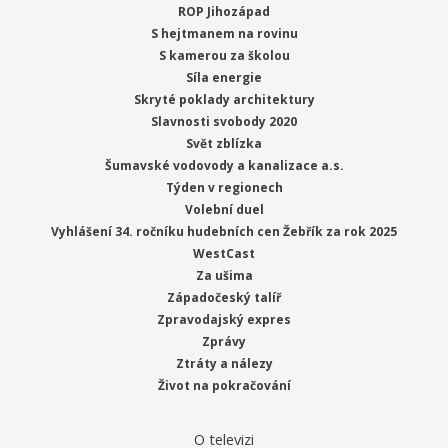
ROP Jihozápad
S hejtmanem na rovinu
S kamerou za školou
Síla energie
Skryté poklady architektury
Slavnosti svobody 2020
Svět zblízka
Šumavské vodovody a kanalizace a.s.
Týden v regionech
Volební duel
Vyhlášení 34. ročníku hudebních cen Žebřík za rok 2025
WestCast
Za ušima
Západočeský talíř
Zpravodajský expres
Zprávy
Ztráty a nálezy
Život na pokračování
O televizi