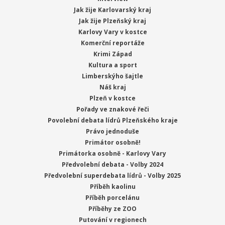
Jak žije Karlovarský kraj
Jak žije Plzeňský kraj
Karlovy Vary v kostce
Komerční reportáže
Krimi Západ
Kultura a sport
Limberskýho šajtle
Náš kraj
Plzeň v kostce
Pořady ve znakové řeči
Povolební debata lídrů Plzeňského kraje
Právo jednoduše
Primátor osobně!
Primátorka osobně - Karlovy Vary
Předvolební debata - Volby 2024
Předvolební superdebata lídrů - Volby 2025
Příběh kaolinu
Příběh porcelánu
Příběhy ze ZOO
Putování v regionech