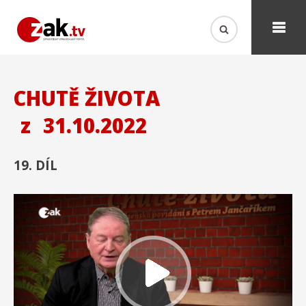
CHUTĚ ŽIVOTA
z
31.10.2022
19. DÍL