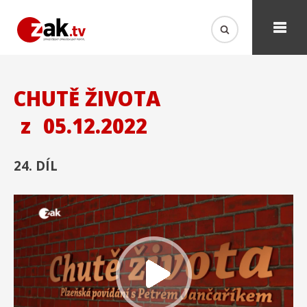
CHUTĚ ŽIVOTA
z
05.12.2022
24. DÍL