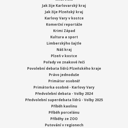
Jak žije Karlovarský kraj
Jak žije Plzeňský kraj
Karlovy Vary v kostce
Komerční reportáže
Krimi Západ
Kultura a sport
Limberskýho šajtle
Náš kraj
Plzeň v kostce
Pořady ve znakové řeči
Povolební debata lídrů Plzeňského kraje
Právo jednoduše
Primátor osobně!
Primátorka osobně - Karlovy Vary
Předvolební debata - Volby 2024
Předvolební superdebata lídrů - Volby 2025
Příběh kaolinu
Příběh porcelánu
Příběhy ze ZOO
Putování v regionech