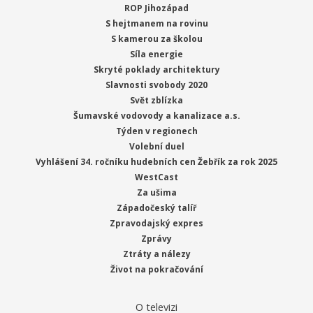
ROP Jihozápad
S hejtmanem na rovinu
S kamerou za školou
Síla energie
Skryté poklady architektury
Slavnosti svobody 2020
Svět zblízka
Šumavské vodovody a kanalizace a.s.
Týden v regionech
Volební duel
Vyhlášení 34. ročníku hudebních cen Žebřík za rok 2025
WestCast
Za ušima
Západočeský talíř
Zpravodajský expres
Zprávy
Ztráty a nálezy
Život na pokračování
O televizi