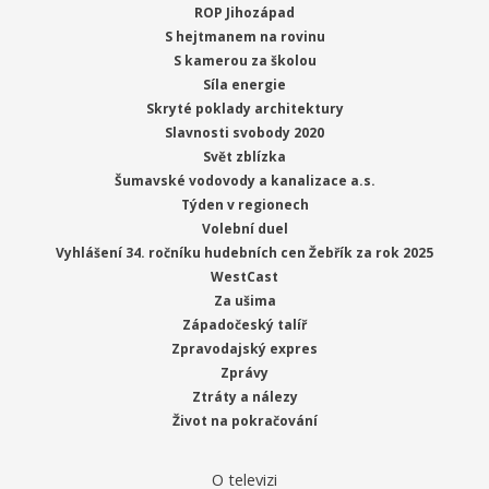
ROP Jihozápad
S hejtmanem na rovinu
S kamerou za školou
Síla energie
Skryté poklady architektury
Slavnosti svobody 2020
Svět zblízka
Šumavské vodovody a kanalizace a.s.
Týden v regionech
Volební duel
Vyhlášení 34. ročníku hudebních cen Žebřík za rok 2025
WestCast
Za ušima
Západočeský talíř
Zpravodajský expres
Zprávy
Ztráty a nálezy
Život na pokračování
O televizi