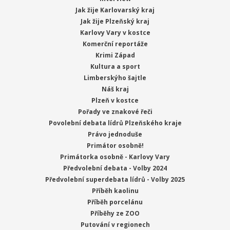
Jak žije Karlovarský kraj
Jak žije Plzeňský kraj
Karlovy Vary v kostce
Komerční reportáže
Krimi Západ
Kultura a sport
Limberskýho šajtle
Náš kraj
Plzeň v kostce
Pořady ve znakové řeči
Povolební debata lídrů Plzeňského kraje
Právo jednoduše
Primátor osobně!
Primátorka osobně - Karlovy Vary
Předvolební debata - Volby 2024
Předvolební superdebata lídrů - Volby 2025
Příběh kaolinu
Příběh porcelánu
Příběhy ze ZOO
Putování v regionech