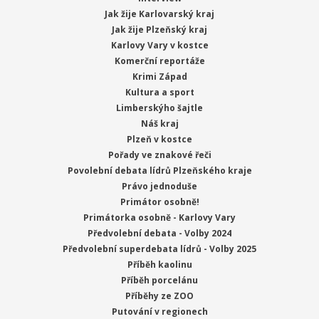
Jak žije Karlovarský kraj
Jak žije Plzeňský kraj
Karlovy Vary v kostce
Komerční reportáže
Krimi Západ
Kultura a sport
Limberskýho šajtle
Náš kraj
Plzeň v kostce
Pořady ve znakové řeči
Povolební debata lídrů Plzeňského kraje
Právo jednoduše
Primátor osobně!
Primátorka osobně - Karlovy Vary
Předvolební debata - Volby 2024
Předvolební superdebata lídrů - Volby 2025
Příběh kaolinu
Příběh porcelánu
Příběhy ze ZOO
Putování v regionech