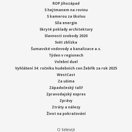
ROP Jihozápad
S hejtmanem na rovinu
S kamerou za školou
Síla energie
Skryté poklady architektury
Slavnosti svobody 2020
Svět zblízka
Šumavské vodovody a kanalizace a.s.
Týden v regionech
Volební duel
Vyhlášení 34. ročníku hudebních cen Žebřík za rok 2025
WestCast
Za ušima
Západočeský talíř
Zpravodajský expres
Zprávy
Ztráty a nálezy
Život na pokračování
O televizi