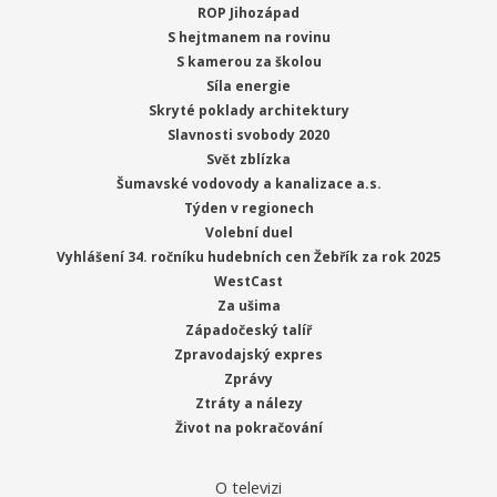
ROP Jihozápad
S hejtmanem na rovinu
S kamerou za školou
Síla energie
Skryté poklady architektury
Slavnosti svobody 2020
Svět zblízka
Šumavské vodovody a kanalizace a.s.
Týden v regionech
Volební duel
Vyhlášení 34. ročníku hudebních cen Žebřík za rok 2025
WestCast
Za ušima
Západočeský talíř
Zpravodajský expres
Zprávy
Ztráty a nálezy
Život na pokračování
O televizi