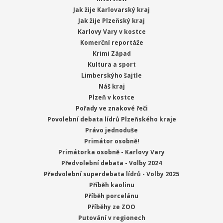
Jak žije Karlovarský kraj
Jak žije Plzeňský kraj
Karlovy Vary v kostce
Komerční reportáže
Krimi Západ
Kultura a sport
Limberskýho šajtle
Náš kraj
Plzeň v kostce
Pořady ve znakové řeči
Povolební debata lídrů Plzeňského kraje
Právo jednoduše
Primátor osobně!
Primátorka osobně - Karlovy Vary
Předvolební debata - Volby 2024
Předvolební superdebata lídrů - Volby 2025
Příběh kaolinu
Příběh porcelánu
Příběhy ze ZOO
Putování v regionech