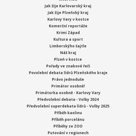
Jak žije Karlovarský kraj
Jak žije Plzeňský kraj
Karlovy Vary v kostce
Komerční reportáže
Krimi Západ
Kultura a sport
Limberskýho šajtle
Náš kraj
Plzeň v kostce
Pořady ve znakové řeči
Povolební debata lídrů Plzeňského kraje
Právo jednoduše
Primátor osobně!
Primátorka osobně - Karlovy Vary
Předvolební debata - Volby 2024
Předvolební superdebata lídrů - Volby 2025
Příběh kaolinu
Příběh porcelánu
Příběhy ze ZOO
Putování v regionech