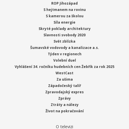
ROP Jihozápad
S hejtmanem na rovinu
S kamerou za školou
Síla energie
Skryté poklady architektury
Slavnosti svobody 2020
Svět zblízka
Šumavské vodovody a kanalizace a.s.
Týden v regionech
Volební duel
Vyhlášení 34. ročníku hudebních cen Žebřík za rok 2025
WestCast
Za ušima
Západočeský talíř
Zpravodajský expres
Zprávy
Ztráty a nálezy
Život na pokračování
O televizi