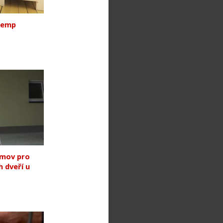
okemp
omov pro
 dveří u