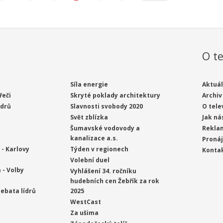
O te
Síla energie
Aktuál
řeči
Skryté poklady architektury
Archiv
ídrů
Slavnosti svobody 2020
O tele
Svět zblízka
Jak ná
Šumavské vodovody a
Rekla
kanalizace a.s.
Proná
- Karlovy
Týden v regionech
Konta
Volební duel
 - Volby
Vyhlášení 34. ročníku
hudebních cen Žebřík za rok
ebata lídrů
2025
WestCast
Za ušima