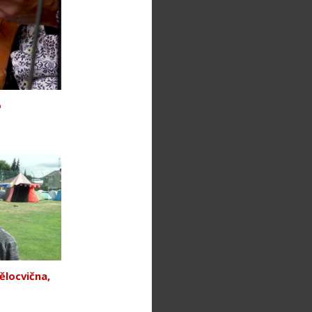
o
ělocvična,