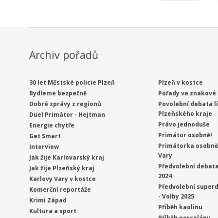
Archiv pořadů
30 let Městské policie Plzeň
Plzeň v kostce
Bydleme bezpečně
Pořady ve znakové 
Dobré zprávy z regionů
Povolební debata l
Plzeňského kraje
Duel Primátor - Hejtman
Právo jednoduše
Energie chytře
Primátor osobně!
Get Smart
Primátorka osobně 
Interview
Vary
Jak žije Karlovarský kraj
Předvolební debata
Jak žije Plzeňský kraj
2024
Karlovy Vary v kostce
Předvolební superd
Komerční reportáže
- Volby 2025
Krimi Západ
Příběh kaolinu
Kultura a sport
Příběh porcelánu