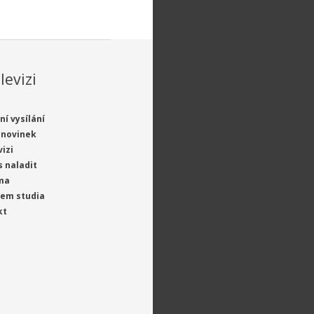
levizi
ní vysílání
 novinek
vizi
s naladit
ma
jem studia
kt