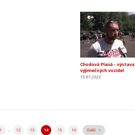
Chodová Planá - výstava
výjimečných vozidel
15.07.2022
...
1
12
13
14
15
16
Další