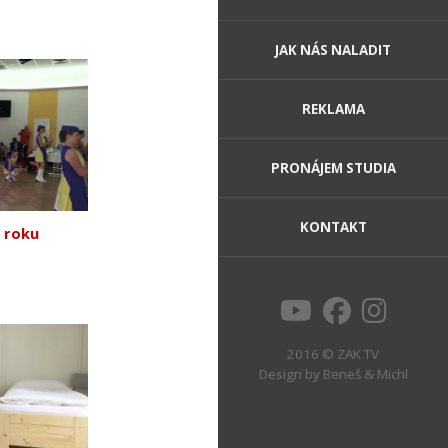
JAK NÁS NALADIT
REKLAMA
PRONÁJEM STUDIA
KONTAKT
e roku
2016 © ZAK TV
Design by
Beneš & Michl