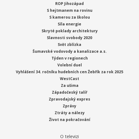
ROP Jihozápad
S hejtmanem na rovinu
S kamerou za školou
Síla energie
Skryté poklady architektury
Slavnosti svobody 2020
Svět zblízka
Šumavské vodovody a kanalizace a.s.
Týden v regionech
Volební duel
Vyhlášení 34. ročníku hudebních cen Žebřík za rok 2025
WestCast
Za ušima
Západočeský talíř
Zpravodajský expres
Zprávy
Ztráty a nálezy
Život na pokračování
O televizi