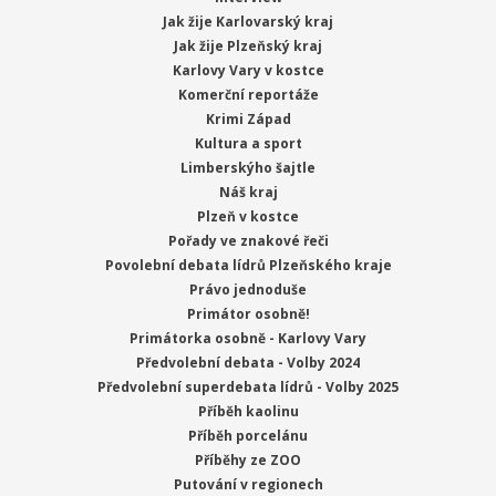
Jak žije Karlovarský kraj
Jak žije Plzeňský kraj
Karlovy Vary v kostce
Komerční reportáže
Krimi Západ
Kultura a sport
Limberskýho šajtle
Náš kraj
Plzeň v kostce
Pořady ve znakové řeči
Povolební debata lídrů Plzeňského kraje
Právo jednoduše
Primátor osobně!
Primátorka osobně - Karlovy Vary
Předvolební debata - Volby 2024
Předvolební superdebata lídrů - Volby 2025
Příběh kaolinu
Příběh porcelánu
Příběhy ze ZOO
Putování v regionech