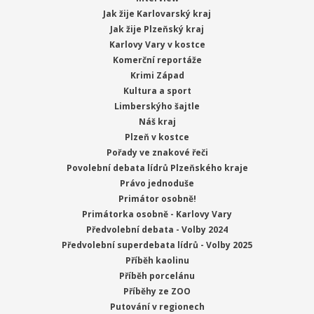
Jak žije Karlovarský kraj
Jak žije Plzeňský kraj
Karlovy Vary v kostce
Komerční reportáže
Krimi Západ
Kultura a sport
Limberskýho šajtle
Náš kraj
Plzeň v kostce
Pořady ve znakové řeči
Povolební debata lídrů Plzeňského kraje
Právo jednoduše
Primátor osobně!
Primátorka osobně - Karlovy Vary
Předvolební debata - Volby 2024
Předvolební superdebata lídrů - Volby 2025
Příběh kaolinu
Příběh porcelánu
Příběhy ze ZOO
Putování v regionech