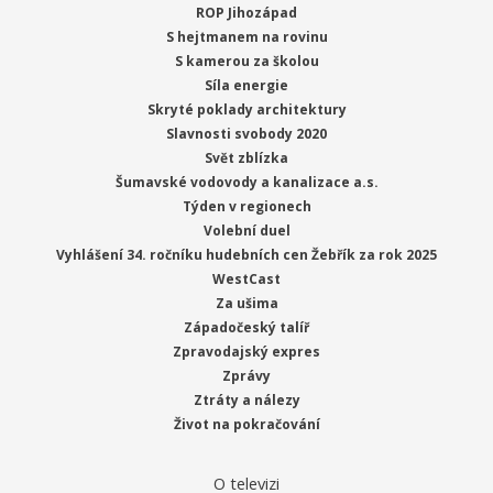
ROP Jihozápad
S hejtmanem na rovinu
S kamerou za školou
Síla energie
Skryté poklady architektury
Slavnosti svobody 2020
Svět zblízka
Šumavské vodovody a kanalizace a.s.
Týden v regionech
Volební duel
Vyhlášení 34. ročníku hudebních cen Žebřík za rok 2025
WestCast
Za ušima
Západočeský talíř
Zpravodajský expres
Zprávy
Ztráty a nálezy
Život na pokračování
O televizi