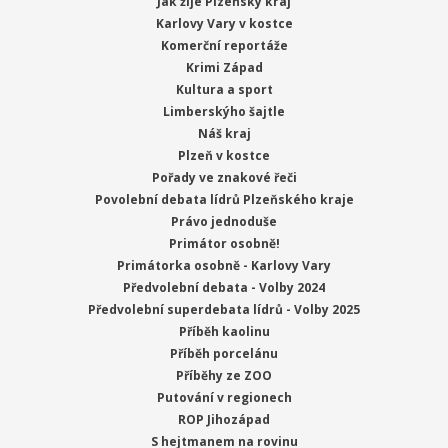
Jak žije Plzeňský kraj
Karlovy Vary v kostce
Komerční reportáže
Krimi Západ
Kultura a sport
Limberskýho šajtle
Náš kraj
Plzeň v kostce
Pořady ve znakové řeči
Povolební debata lídrů Plzeňského kraje
Právo jednoduše
Primátor osobně!
Primátorka osobně - Karlovy Vary
Předvolební debata - Volby 2024
Předvolební superdebata lídrů - Volby 2025
Příběh kaolinu
Příběh porcelánu
Příběhy ze ZOO
Putování v regionech
ROP Jihozápad
S hejtmanem na rovinu