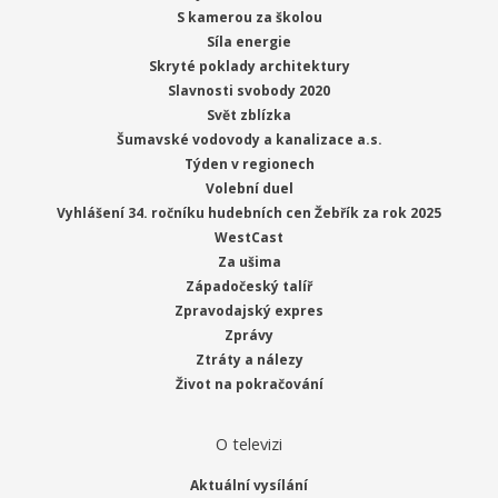
S kamerou za školou
Síla energie
Skryté poklady architektury
Slavnosti svobody 2020
Svět zblízka
Šumavské vodovody a kanalizace a.s.
Týden v regionech
Volební duel
Vyhlášení 34. ročníku hudebních cen Žebřík za rok 2025
WestCast
Za ušima
Západočeský talíř
Zpravodajský expres
Zprávy
Ztráty a nálezy
Život na pokračování
O televizi
Aktuální vysílání