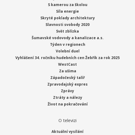
S kamerou za školou
Síla energie
Skryté poklady architektury
Slavnosti svobody 2020
Svět zblízka
Šumavské vodovody a kanalizace a.s.
Týden v regionech
Volební duel
Vyhlášení 34. ročníku hudebních cen Žebřík za rok 2025
WestCast
Za ušima
Západočeský talíř
Zpravodajský expres
Zprávy
Ztráty a nálezy
Život na pokračování
O televizi
Aktuální vysílání