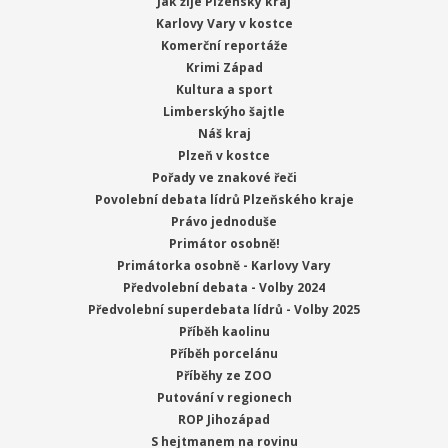
Jak žije Plzeňský kraj
Karlovy Vary v kostce
Komerční reportáže
Krimi Západ
Kultura a sport
Limberskýho šajtle
Náš kraj
Plzeň v kostce
Pořady ve znakové řeči
Povolební debata lídrů Plzeňského kraje
Právo jednoduše
Primátor osobně!
Primátorka osobně - Karlovy Vary
Předvolební debata - Volby 2024
Předvolební superdebata lídrů - Volby 2025
Příběh kaolinu
Příběh porcelánu
Příběhy ze ZOO
Putování v regionech
ROP Jihozápad
S hejtmanem na rovinu