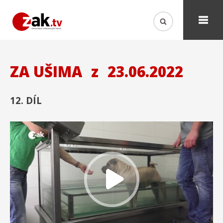
ZA UŠIMA
z
23.06.2022
12. DÍL